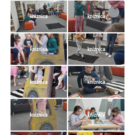
kniznica
kniznica
kniznica
kniznica
kniznica
kniznica
kniznica
kniznica