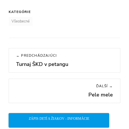
KATEGÓRIE
Všeobecné
Navigácia
← PREDCHÁDZAJÚCI
v
Turnaj ŠKD v petangu
Previous
článku
post:
ĎALŠÍ →
Pele mele
Next
post:
ZÁPIS DETÍ A ŽIAKOV - INFORMÁCIE