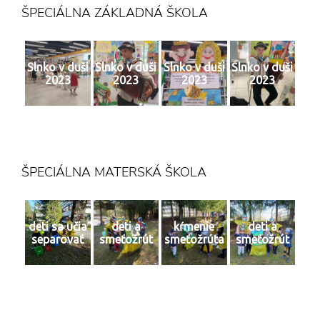
ŠPECIÁLNA ZÁKLADNÁ ŠKOLA
Slnko v duši
Slnko v duši
Slnko v duši
Slnko v duši
2023
2023
2023
2023
ŠPECIÁLNA MATERSKÁ ŠKOLA
deti sa učia
deti a
kŕmenie
deti a
separovať
smeťožrút
smeťožrúta
smeťožrút