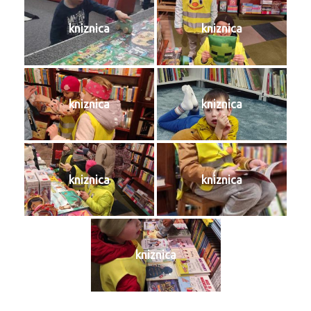
kniznica
kniznica
kniznica
kniznica
kniznica
kniznica
kniznica