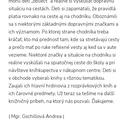
mohli deti „obliecť“ a reálne si vyskúšať dopravnú
situáciu na cestách. Deti si zapamätali, že pravidlá
platia rovnako na ceste aj na chodníku. Oboznámili
sa s niektorými základnými dopravnými značkami a
ich významom. Po ktorej strane chodníka treba
kráčať, kto má prednosť tam, kde sa stretávajú cesty
a prečo mať po ruke reflexné vesty aj keď sa v aute
vezieme. Niektoré značky a situácie na chodníku si
reálne vyskúšali na spiatočnej ceste do školy a pri
návšteve kníhkupectva v nákupnom centre. Deti si
v obchode vyberali knihy s rôznou tematikou.
Zaujali ich hlavní hrdinovia z rozprávkových kníh a
ich čarovné predmety. Už teraz sa tešíme na ďalší
knižničný príbeh, na ktorý nás pozvali. Ďakujeme.
( Mgr. Gschillová Andrea )