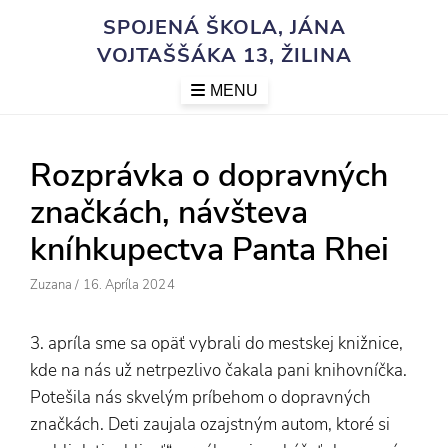
Skip
SPOJENÁ ŠKOLA, JÁNA
to
VOJTAŠŠÁKA 13, ŽILINA
content
MENU
Rozprávka o dopravných
značkách, návšteva
kníhkupectva Panta Rhei
Author
Posted
Zuzana
/
16. Apríla 2024
On
3. apríla sme sa opäť vybrali do mestskej knižnice,
kde na nás už netrpezlivo čakala pani knihovníčka.
Potešila nás skvelým príbehom o dopravných
značkách. Deti zaujala ozajstným autom, ktoré si