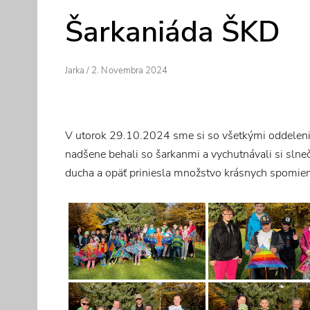
Šarkaniáda ŠKD
Author
Posted
Jarka
/
2. Novembra 2024
On
V utorok 29.10.2024 sme si so všetkými oddelenia
nadšene behali so šarkanmi a vychutnávali si slne
ducha a opäť priniesla množstvo krásnych spomie