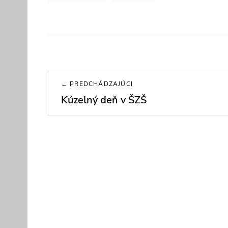
Navigácia
← PREDCHÁDZAJÚCI
v
Kúzelný deň v ŠZŠ
Previous
post:
článku