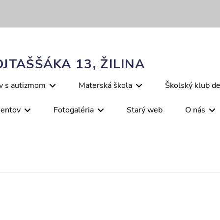
JTAŠŠÁKA 13, ŽILINA
ov s autizmom
Materská škola
Školský klub de
mentov
Fotogaléria
Starý web
O nás