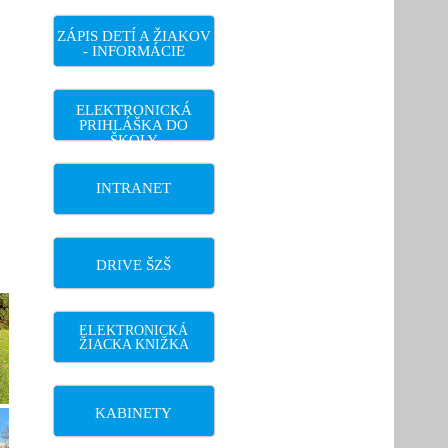
ZÁPIS DETÍ A ŽIAKOV
- INFORMÁCIE
ELEKTRONICKÁ
PRIHLÁŠKA DO
ŠKOLY
INTRANET
o
DRIVE ŠZŠ
ELEKTRONICKÁ
ŽIACKA KNIŽKA
KABINETY