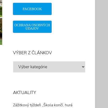
FACEBOOK
OCHRANA OSOBNÝCH
ÚDAJOV
VÝBER Z ČLÁNKOV
VÝBER
Z
ČLÁNKOV
AKTUALITY
Zážitkový týždeň „Škola končí, hurá