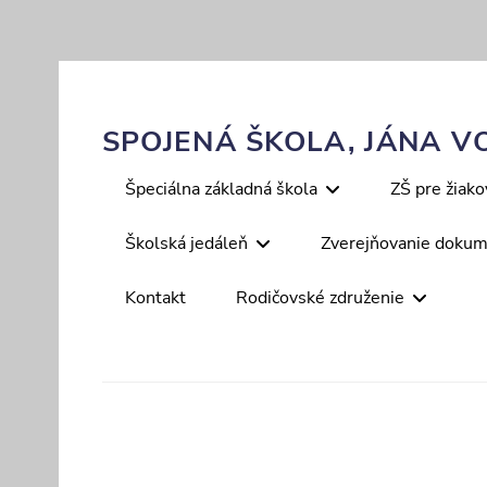
Skip
to
content
SPOJENÁ ŠKOLA, JÁNA VO
Primary
Špeciálna základná škola
ZŠ pre žiak
menu
Školská jedáleň
Zverejňovanie doku
Kontakt
Rodičovské združenie