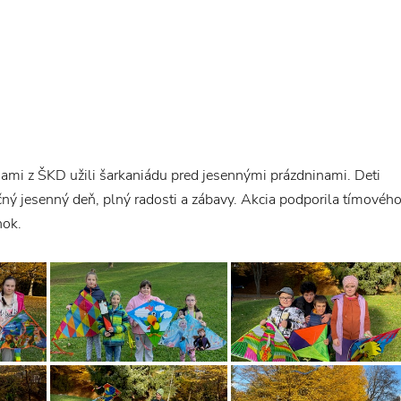
mi z ŠKD užili šarkaniádu pred jesennými prázdninami. Deti
čný jesenný deň, plný radosti a zábavy. Akcia podporila tímovéh
nok.