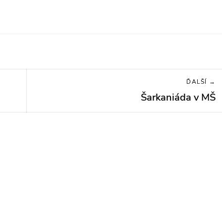
ĎALŠÍ →
Šarkaniáda v MŠ
Next
post: