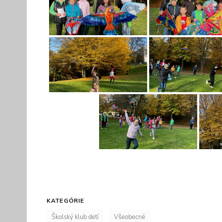
KATEGÓRIE
Školský klub detí
Všeobecné