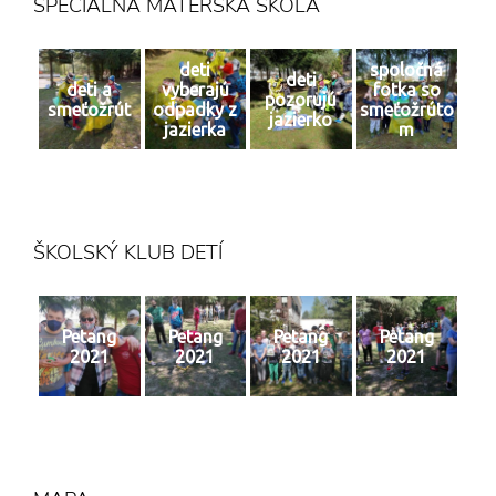
ŠPECIÁLNA MATERSKÁ ŠKOLA
deti
spoločná
deti
deti a
vyberajú
fotka so
pozorujú
smeťožrút
odpadky z
smeťožrúto
jazierko
jazierka
m
ŠKOLSKÝ KLUB DETÍ
Petang
Petang
Petang
Petang
2021
2021
2021
2021