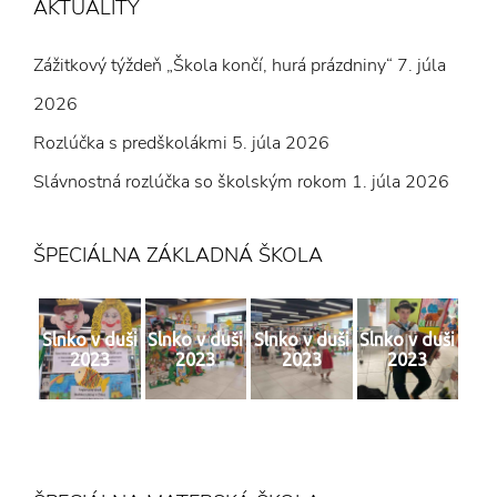
AKTUALITY
Zážitkový týždeň „Škola končí, hurá prázdniny“
7. júla
2026
Rozlúčka s predškolákmi
5. júla 2026
Slávnostná rozlúčka so školským rokom
1. júla 2026
ŠPECIÁLNA ZÁKLADNÁ ŠKOLA
Slnko v duši
Slnko v duši
Slnko v duši
Slnko v duši
2023
2023
2023
2023