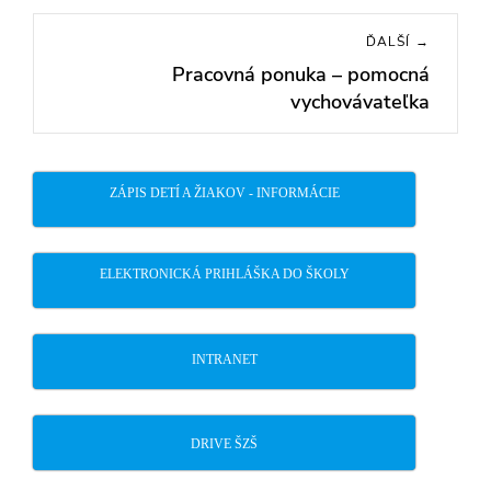
ĎALŠÍ →
Pracovná ponuka – pomocná
Next
vychovávateľka
post:
ZÁPIS DETÍ A ŽIAKOV - INFORMÁCIE
ELEKTRONICKÁ PRIHLÁŠKA DO ŠKOLY
INTRANET
DRIVE ŠZŠ