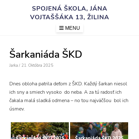
Skip
SPOJENÁ ŠKOLA, JÁNA
to
VOJTAŠŠÁKA 13, ŽILINA
content
MENU
Šarkaniáda ŠKD
Author
Posted
Jarka
/
21. Októbra 2025
On
Dnes obloha patrila deťom z ŠKD. Každý šarkan niesol
ich sny a smiech vysoko do neba. A za tú radosť ich
čakala malá sladká odmena – no tou najväčšou bol ich
úsmev.
Šarkaniáda ŠKD 2025
Šarkaniáda ŠKD 2025