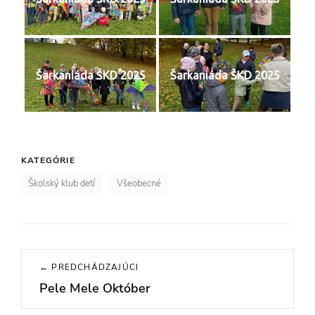
Šarkaniáda ŠKD 2025
Šarkaniáda ŠKD 2025
KATEGÓRIE
Školský klub detí
Všeobecné
Navigácia
← PREDCHÁDZAJÚCI
v
Pele Mele Október
Previous
článku
post: