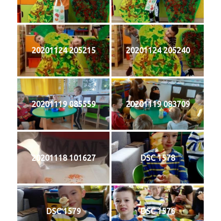
20201124 205215
20201124 205240
20201119 085559
20201119 083709
20201118 101627
DSC 1578
DSC 1579
DSC 1576