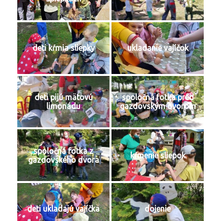
deti kŕmia sliepky
ukladanie vajíčok
deti pijú mätovú
spoločná fotka pred
limonádu
gazdovským dvorom
spoločná fotka z
kŕmenie sliepok
gazdovského dvora
deti ukladajú vajíčka
dojenie