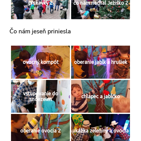
prskavky 2
čo nám nechal Ježiško 2
Čo nám jeseň priniesla
ovocný kompót
oberanie jabĺk a hrušiek
vstupovanie do
chlapec a jabĺčko
snoezelen
oberanie ovocia 2
ukážka zeleniny a ovocia