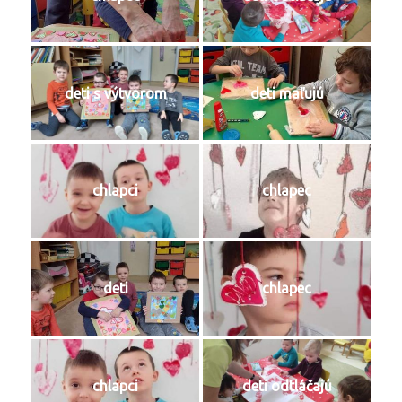
deti s výtvorom
deti maľujú
chlapci
chlapec
deti
chlapec
chlapci
deti odtláčajú