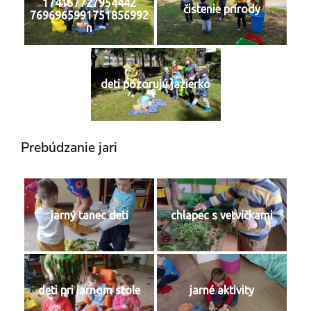
174157727954442
čistenie prírody
7696965991751856992
n
deti pozorujú jazierko
Prebúdzanie jari
jarný tanec detí
chlapec s vetvičkami
deti pri jarnom stole
jarné aktivity