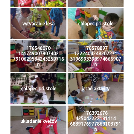
vytváranie lesa
chlapec pri stole
176546070
176578897
141749007907402
1222404248202271
7910629534245259716
3196993398974666907
n
n
chlapec pri stole
jarné aktivity
176392676
425042222181114
ukladanie kvetov
6839176977869103791
n