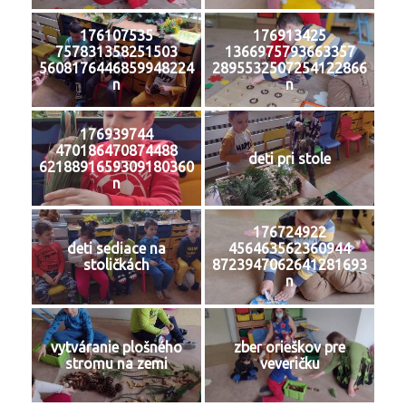
176107535
176913425
757831358251503
1366975793663357
5608176446859948224
2895532507254122866
n
n
176939744
470186470874488
deti pri stole
6218891659309180360
n
176724922
deti sediace na
456463562360944
stoličkách
8723947062641281693
n
vytváranie plošného
zber orieškov pre
stromu na zemi
veveričku