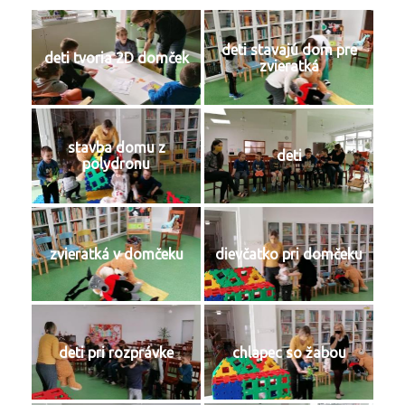
deti stavajú dom pre
deti tvoria 2D domček
zvieratká
stavba domu z
deti
polydronu
zvieratká v domčeku
dievčatko pri domčeku
deti pri rozprávke
chlapec so žabou