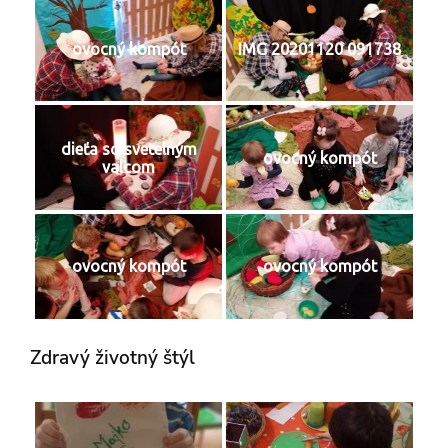
ovocný kompót
IMG 20201120 091738
dieťa so svetelným
ovocný kompót
valcom
ovocný kompót
ovocný kompót
Zdravý životný štýl