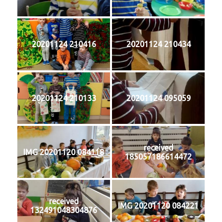
20201124 210416
20201124 210434
20201124 210133
20201124 095059
received
IMG 20201120 084118
185057186614472
received
IMG 20201120 084221
132491048304876