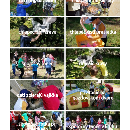
deti doja kravičku
chlapec kŕmi sliepky
chlapec dojí kravu
chlapec čistí prasiatka
spoločný tanec
dojenie kravy
privítanie na
deti zbierajú vajíčka
gazdovskom dvore
spoločná fotka pri
spoločný tanec v kruhu
spiepkach