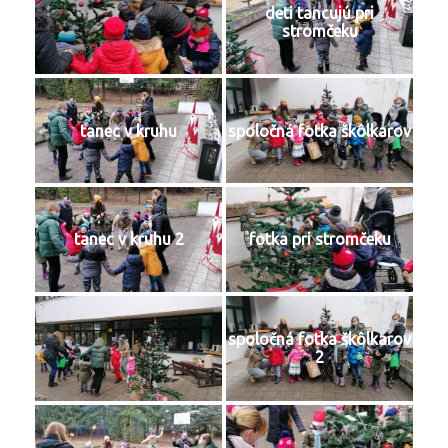
deti tancujú pri
stromčeku
tanec v kruhu
spoločná fotka škôlkarov
tanec v kruhu 2
fotka pri stromčeku
spoločná fotka škôlkarov
2