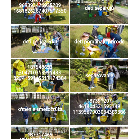
969393426935209
deti separujú
1681826287407517550
n
deti pri jazierku
deti pomáhajú prírode
187548653
504710313991433
separovanie
3254159115517174384
n
187391207
461404321595349
kŕmenie smeťožrúta
1139567903034389386
n
187317469