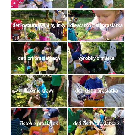
deti ochutnávajú bylinky
dievčatko čistí prasiatka
deti pri prasiatkach
výrobky z mlieka
dojenie kravy
deti čistia prasiatka
čistenie prasiatok
deti čistia prasiatka 2