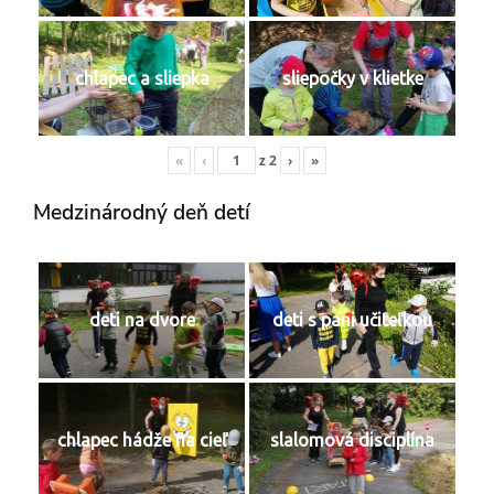
chlapec a sliepka
sliepočky v klietke
«
‹
z
2
›
»
Medzinárodný deň detí
deti na dvore
deti s pani učiteľkou
chlapec hádže na cieľ
slalomová disciplína