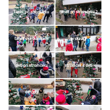
tanec pri stromčeku
tanec pri stromčeku 2
tanec s prskavkami
prskavky
deti pri stromčeku
stromček a deti
darčeky
deti