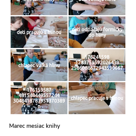
deti odtláčajú formičky
deti pracujú s hlinou
do hliny
176241598
1283759592026439
chlapec vaľká hlinu
2586088672943590667
n
176159587
481548449557244
chlapec pracuje s hlinou
3048418787951370389
n
Marec mesiac knihy