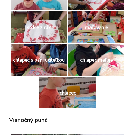
srdce z rúk
maľovanie
chlapec s pani učiteľkou
chlapec maľuje
chlapec
Vianočný punč