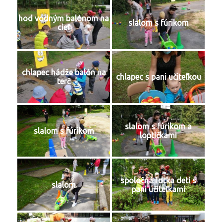
hod vodným balónom na
slalom s fúrikom
cieľ
chlapec hádže balón na
chlapec s pani učiteľkou
terč
slalom s fúrikom a
slalom s fúrikom
loptičkami
spoločná fotka detí s
slalom
pani učiteľkami