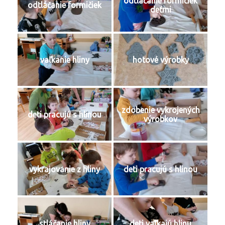
odtláčanie formičiek
odtláčanie formičiek
deťmi
vaľkanie hliny
hotové výrobky
zdobenie vykrojených
deti pracujú s hlinou
výrobkov
vykrajovanie z hliny
deti pracujú s hlinou
stláčanie hliny
deti vaľkajú hlinu