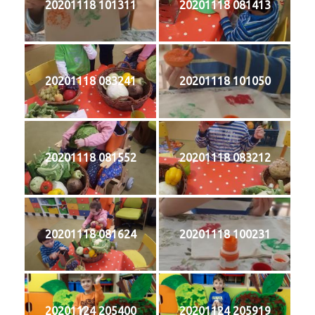
20201118 101311
20201118 081413
20201118 083241
20201118 101050
20201118 081552
20201118 083212
20201118 081624
20201118 100231
20201124 205400
20201124 205919