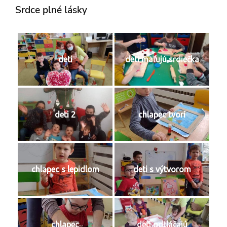
Srdce plné lásky
deti
deti maľujú srdiečka
deti 2
chlapec tvorí
chlapec s lepidlom
deti s výtvorom
chlapec
deti odtláčajú