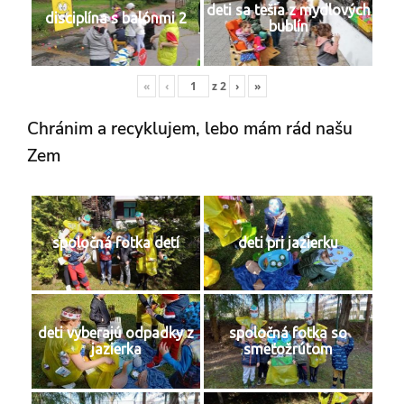
deti sa tešia z mydlových
disciplína s balónmi 2
bublín
«
‹
z
2
›
»
Chránim a recyklujem, lebo mám rád našu
Zem
spoločná fotka detí
deti pri jazierku
deti vyberajú odpadky z
spoločná fotka so
jazierka
smeťožrútom