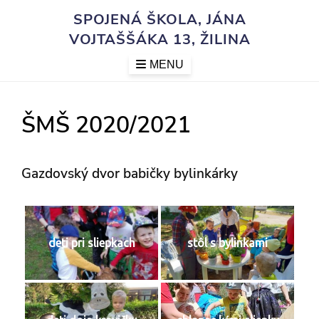
Skip
SPOJENÁ ŠKOLA, JÁNA
to
VOJTAŠŠÁKA 13, ŽILINA
content
MENU
ŠMŠ 2020/2021
Gazdovský dvor babičky bylinkárky
deti pri sliepkach
stôl s bylinkami