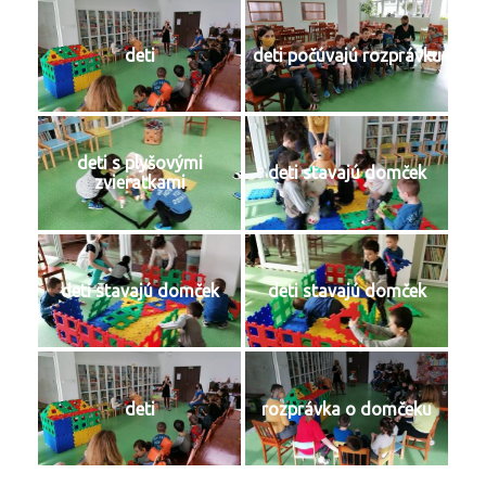
deti
deti počúvajú rozprávku
deti s plyšovými
deti stavajú domček
zvieratkami
deti stavajú domček
deti stavajú domček
deti
rozprávka o domčeku