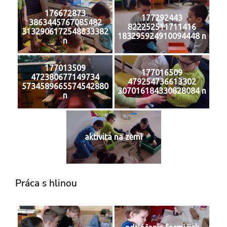
176672873
177292443
3863445767085482
822252511711416
3132906172548633382
183295924910094448 n
n
177013509
177016509
472380677149734
479254736613302
5734589665574542880
307016184330828084 n
n
aktivita na zemi
Práca s hlinou