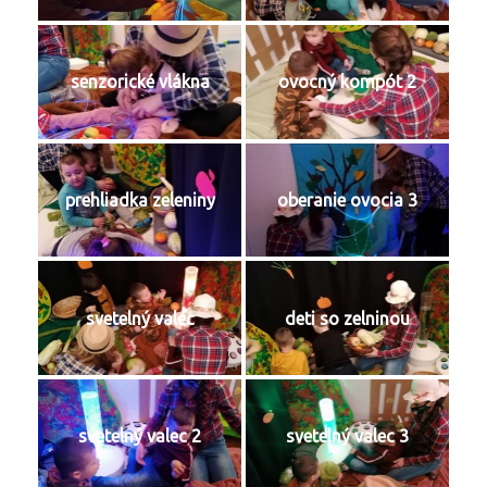
senzorické vlákna
ovocný kompót 2
prehliadka zeleniny
oberanie ovocia 3
svetelný valec
deti so zelninou
svetelný valec 2
svetelný valec 3