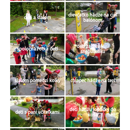
dievčatko hádže na cieľ
deti a slalom
balónom
deti zachraňujú
spoločná fotka detí
snehulienku
slalom pomedzi kolky
chlapec hádže na terč
deti hádžu loptičky do
deti s pani učiteľkami
koša