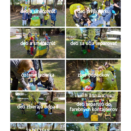
deti a smeťožrút
deti pri jazierku
deti a smeťožrút
deti sa učia separovať
čistenie jazierka
zber odpadkov
deti separujú do
deti zbierajú odpad
farebných kontajnerov
187657569