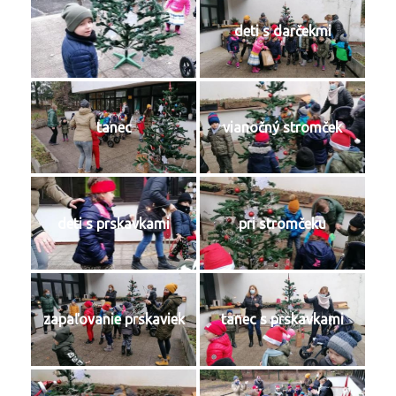
deti s darčekmi
tanec
vianočný stromček
deti s prskavkami
pri stromčeku
zapaľovanie prskaviek
tanec s prskavkami