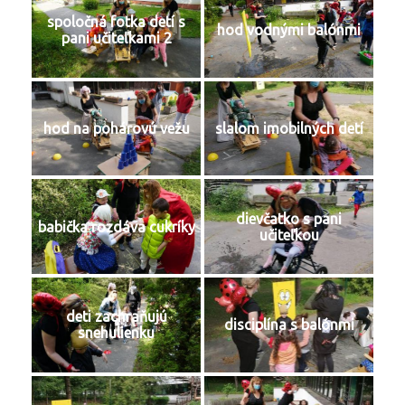
spoločná fotka detí s
hod vodnými balónmi
pani učiteľkami 2
hod na pohárovú vežu
slalom imobilných detí
dievčatko s pani
babička rozdáva cukríky
učiteľkou
deti zachraňujú
disciplína s balónmi
snehulienku