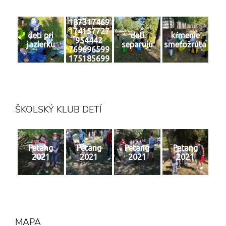
187317469
174157727
deti pri
deti
kŕmenie
954442
jazierku
separujú
smeťožrúta
769696599
175185699
2 n
ŠKOLSKÝ KLUB DETÍ
Petang
Petang
Petang
Petang
2021
2021
2021
2021
MAPA