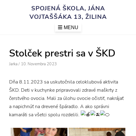
Skip
SPOJENÁ ŠKOLA, JÁNA
to
VOJTAŠŠÁKA 13, ŽILINA
content
MENU
Stolček prestri sa v ŠKD
Author
Posted
Jarka
/
10. Novembra 2023
On
Dňa 8.11.2023 sa uskutočnila celoklubová aktivita
ŠKD. Deti v kuchynke pripravovali zdravé maškrty z
čerstvého ovocia. Mali za úlohu ovocie očistiť, nakrájať
a napichnúť na drevené špáradlo. A ako správni
kamaráti sa všetci spolu rozdelili.