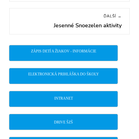
post:
ĎALŠÍ →
Jesenné Snoezelen aktivity
Next
post:
ZÁPIS DETÍ A ŽIAKOV - INFORMÁCIE
ELEKTRONICKÁ PRIHLÁŠKA DO ŠKOLY
INTRANET
DRIVE ŠZŠ