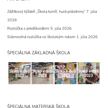
Zážitkový týždeň „Škola končí, hurá prázdniny“
7. júla
2026
Rozlúčka s predškolákmi
5. júla 2026
Slávnostná rozlúčka so školským rokom
1. júla 2026
ŠPECIÁLNA ZÁKLADNÁ ŠKOLA
Slnko v duši
Slnko v duši
Slnko v duši
Slnko v duši
2023
2023
2023
2023
ŠPECIÁLNA MATERSKÁ ŠKOLA