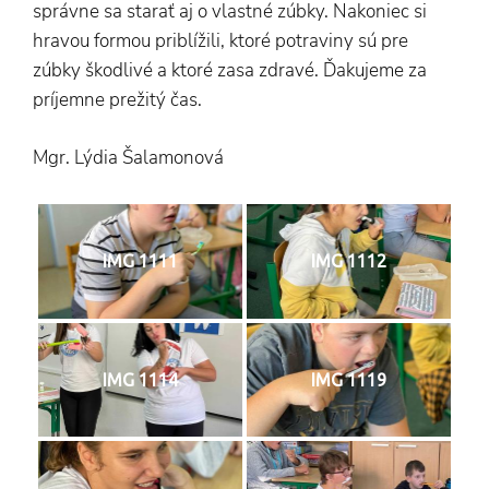
správne sa starať aj o vlastné zúbky. Nakoniec si
hravou formou priblížili, ktoré potraviny sú pre
zúbky škodlivé a ktoré zasa zdravé. Ďakujeme za
príjemne prežitý čas.
Mgr. Lýdia Šalamonová
IMG 1111
IMG 1112
IMG 1114
IMG 1119