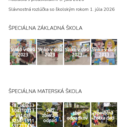
Slávnostná rozlúčka so školským rokom
1. júla 2026
ŠPECIÁLNA ZÁKLADNÁ ŠKOLA
Slnko v duši
Slnko v duši
Slnko v duši
Slnko v duši
2023
2023
2023
2023
ŠPECIÁLNA MATERSKÁ ŠKOLA
187548653
deti
504710313
zber
spoločná
zbierajú
991433
odpadkov
fotka detí
odpad
325415911
551717438