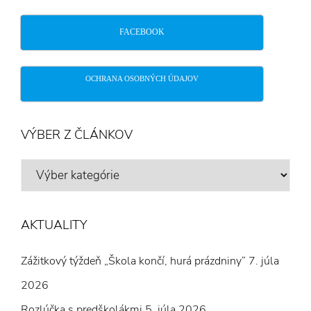
FACEBOOK
OCHRANA OSOBNÝCH ÚDAJOV
VÝBER Z ČLÁNKOV
VÝBER
Z
ČLÁNKOV
AKTUALITY
Zážitkový týždeň „Škola končí, hurá prázdniny“
7. júla
2026
Rozlúčka s predškolákmi
5. júla 2026