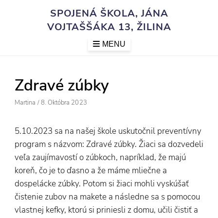
Skip
SPOJENÁ ŠKOLA, JÁNA
to
VOJTAŠŠÁKA 13, ŽILINA
content
MENU
Zdravé zúbky
Author
Posted
Martina
/
8. Októbra 2023
On
5.10.2023 sa na našej škole uskutočnil preventívny
program s názvom: Zdravé zúbky. Žiaci sa dozvedeli
veľa zaujímavostí o zúbkoch, napríklad, že majú
koreň, čo je to ďasno a že máme mliečne a
dospelácke zúbky. Potom si žiaci mohli vyskúšať
čistenie zubov na makete a následne sa s pomocou
vlastnej kefky, ktorú si priniesli z domu, učili čistiť a