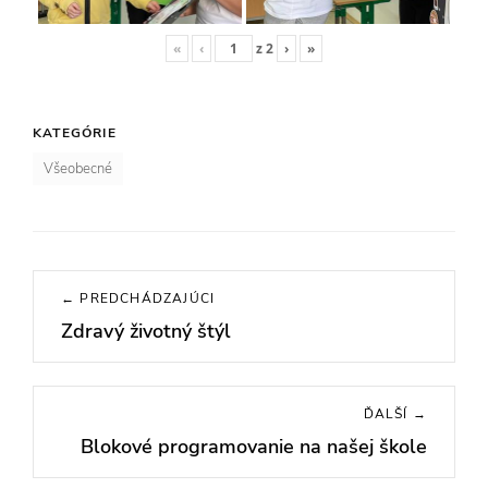
«
‹
z
2
›
»
KATEGÓRIE
Všeobecné
Navigácia
← PREDCHÁDZAJÚCI
v
Zdravý životný štýl
Previous
článku
post:
ĎALŠÍ →
Blokové programovanie na našej škole
Next
post: