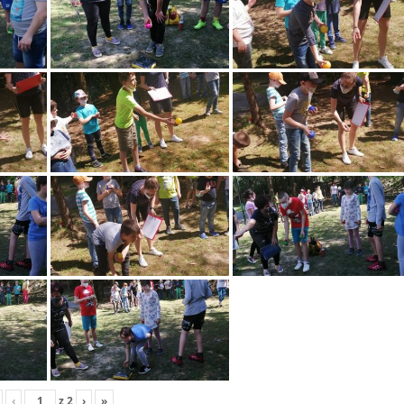
‹
z
2
›
»