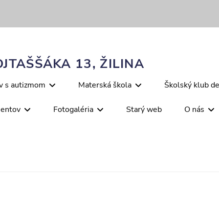
JTAŠŠÁKA 13, ŽILINA
ov s autizmom
Materská škola
Školský klub de
mentov
Fotogaléria
Starý web
O nás