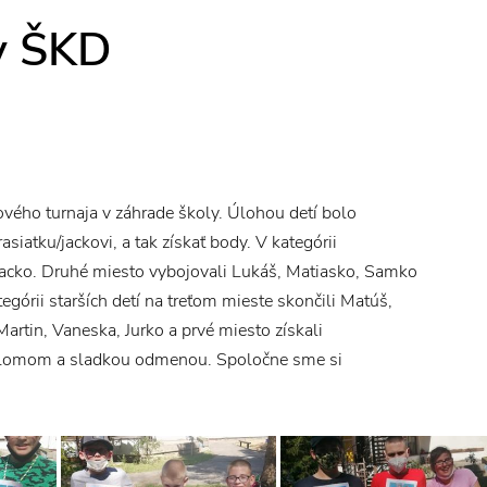
v ŠKD
vého turnaja v záhrade školy. Úlohou detí bolo
asiatku/jackovi, a tak získať body. V kategórii
 a Lacko. Druhé miesto vybojovali Lukáš, Matiasko, Samko
egórii starších detí na treťom mieste skončili Matúš,
rtin, Vaneska, Jurko a prvé miesto získali
iplomom a sladkou odmenou. Spoločne sme si