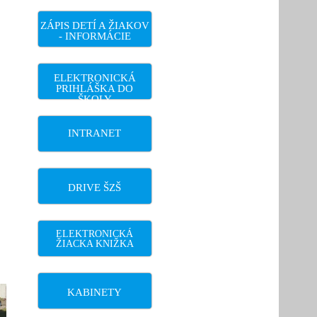
ZÁPIS DETÍ A ŽIAKOV
- INFORMÁCIE
ELEKTRONICKÁ
PRIHLÁŠKA DO
ŠKOLY
INTRANET
DRIVE ŠZŠ
ELEKTRONICKÁ
ŽIACKA KNIŽKA
KABINETY