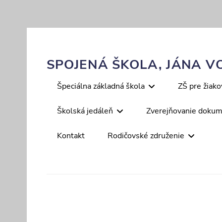
Skip
to
content
SPOJENÁ ŠKOLA, JÁNA VO
Primary
Špeciálna základná škola
ZŠ pre žiak
menu
Školská jedáleň
Zverejňovanie doku
Kontakt
Rodičovské združenie