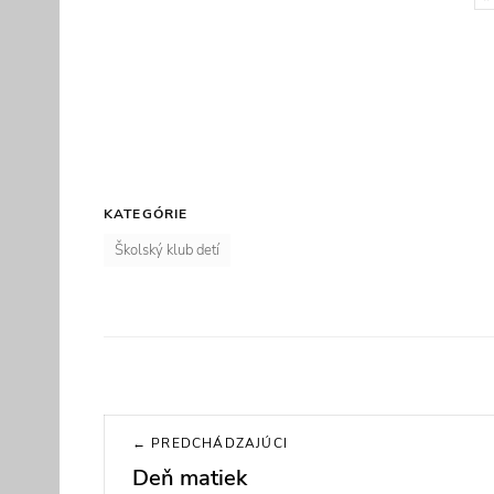
KATEGÓRIE
Školský klub detí
Navigácia
← PREDCHÁDZAJÚCI
v
Deň matiek
Previous