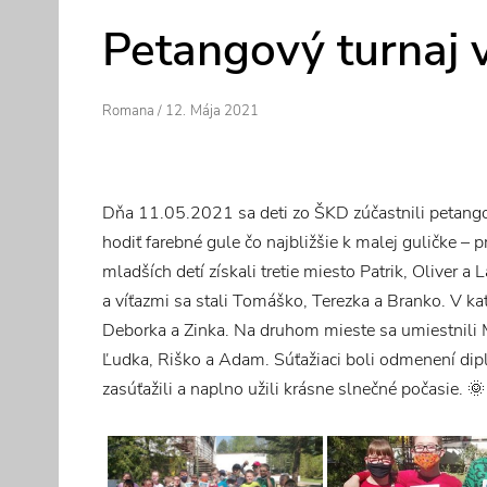
Petangový turnaj 
Author
Posted
Romana
/
12. Mája 2021
On
Dňa 11.05.2021 sa deti zo ŠKD zúčastnili petango
hodiť farebné gule čo najbližšie k malej guličke – pr
mladších detí získali tretie miesto Patrik, Oliver
a víťazmi sa stali Tomáško, Terezka a Branko. V kat
Deborka a Zinka. Na druhom mieste sa umiestnili Ma
Ľudka, Riško a Adam. Súťažiaci boli odmenení d
zasúťažili a naplno užili krásne slnečné počasie. 🌞