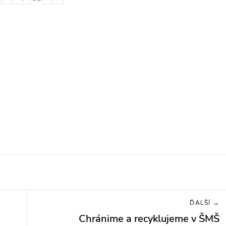
ĎALŠÍ →
Chránime a recyklujeme v ŠMŠ
Next