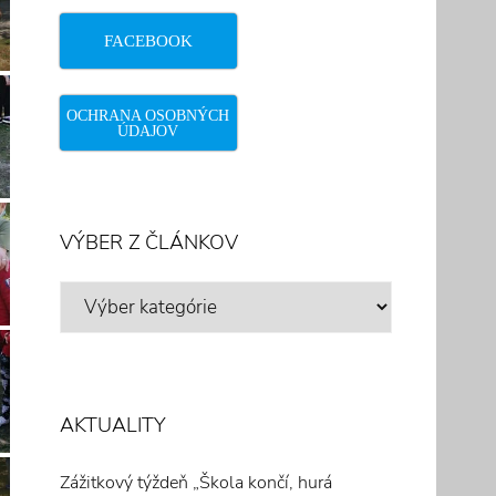
FACEBOOK
OCHRANA OSOBNÝCH
ÚDAJOV
VÝBER Z ČLÁNKOV
VÝBER
Z
ČLÁNKOV
AKTUALITY
Zážitkový týždeň „Škola končí, hurá