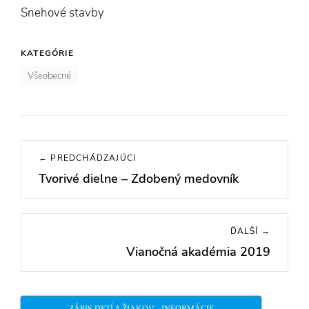
Snehové stavby
KATEGÓRIE
Všeobecné
Navigácia
← PREDCHÁDZAJÚCI
v
Tvorivé dielne – Zdobený medovník
Previous
článku
post:
ĎALŠÍ →
Vianočná akadémia 2019
Next
post: