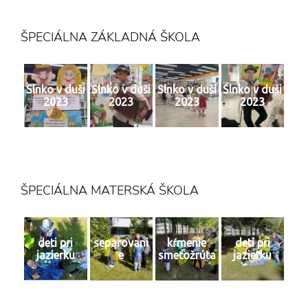
ŠPECIÁLNA ZÁKLADNÁ ŠKOLA
Slnko v duši
Slnko v duši
Slnko v duši
Slnko v duši
2023
2023
2023
2023
ŠPECIÁLNA MATERSKÁ ŠKOLA
deti pri
separovani
kŕmenie
deti pri
jazierku
e
smeťožrúta
jazierku