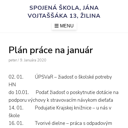
Skip
SPOJENÁ ŠKOLA, JÁNA
to
VOJTAŠŠÁKA 13, ŽILINA
content
MENU
Plán práce na január
Author
Posted
Peter
/
9. Januára 2020
On
02. 01. ÚPSVaR – žiadosť o školské potreby
HN
do 10.01. Podať žiadosť o poskytnutie dotácie na
podporu výchovy k stravovacím návykom dieťaťa
14. 01. Podujatie Krajskej knižnice – u nás v
škole
16. 01. Tvorivé dielne – práca s odpadovým