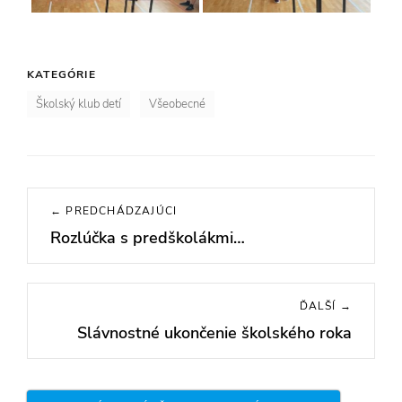
KATEGÓRIE
Školský klub detí
Všeobecné
Navigácia
← PREDCHÁDZAJÚCI
v
Rozlúčka s predškolákmi…
Previous
článku
post:
ĎALŠÍ →
Slávnostné ukončenie školského roka
Next
post: