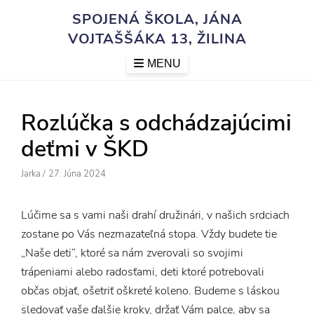
Skip
SPOJENÁ ŠKOLA, JÁNA
to
VOJTAŠŠÁKA 13, ŽILINA
content
MENU
Rozlúčka s odchádzajúcimi
deťmi v ŠKD
Author
Posted
Jarka
/
27. Júna 2024
On
Lúčime sa s vami naši drahí družinári, v našich srdciach
zostane po Vás nezmazateľná stopa. Vždy budete tie
„Naše deti“, ktoré sa nám zverovali so svojimi
trápeniami alebo radosťami, deti ktoré potrebovali
občas objať, ošetriť oškreté koleno. Budeme s láskou
sledovať vaše ďalšie kroky, držať Vám palce, aby sa