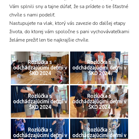
Vám splnili sny a tajne dúfať, že sa prídete o tie šťastné
chvíle s nami podeliť.
Nastupujete na vlak, ktorý vás zavezie do ďalšej etapy
života, do ktorej vám spoločne s pani vychovávateľkami
želáme prežiť len tie najkrajšie chvíle.
Rozlúčka s
Rozlúčka s
odchádzajúcimi deťmi v
odchádzajúcimi deťmi v
ŠKD 2024
ŠKD 2024
Rozlúčka s
Rozlúčka s
odchádzajúcimi deťmi v
odchádzajúcimi deťmi v
ŠKD 2024
ŠKD 2024
Rozlúčka s
Rozlúčka s
odchádzajúcimi deťmi v
odchádzajúcimi deťmi v