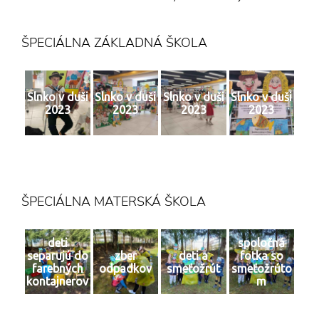
ŠPECIÁLNA ZÁKLADNÁ ŠKOLA
Slnko v duši
Slnko v duši
Slnko v duši
Slnko v duši
2023
2023
2023
2023
ŠPECIÁLNA MATERSKÁ ŠKOLA
deti
spoločná
separujú do
zber
deti a
fotka so
farebných
odpadkov
smeťožrút
smeťožrúto
kontajnerov
m