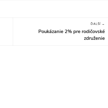
ĎALŠÍ →
Poukázanie 2% pre rodičovské
Next
post:
združenie