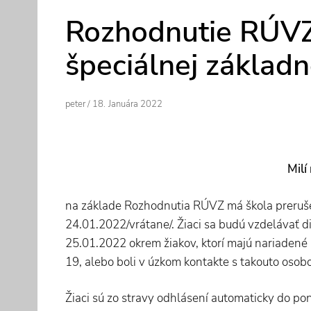
Rozhodnutie RÚVZ
špeciálnej základn
Author
Posted
Peter
/
18. Januára 2022
On
Milí
na základe Rozhodnutia RÚVZ má škola preruš
24.01.2022/vrátane/. Žiaci sa budú vzdelávať 
25.01.2022 okrem žiakov, ktorí majú nariadené
19, alebo boli v úzkom kontakte s takouto osob
Žiaci sú zo stravy odhlásení automaticky do po