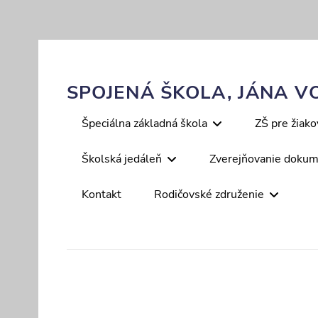
Skip
to
content
SPOJENÁ ŠKOLA, JÁNA VO
Primary
Špeciálna základná škola
ZŠ pre žiak
menu
Školská jedáleň
Zverejňovanie doku
Kontakt
Rodičovské združenie