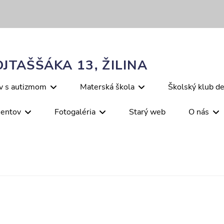
JTAŠŠÁKA 13, ŽILINA
ov s autizmom
Materská škola
Školský klub de
mentov
Fotogaléria
Starý web
O nás