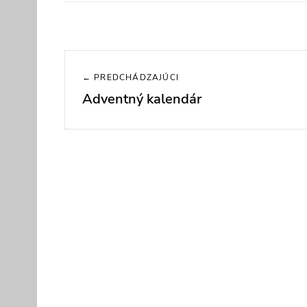
Navigácia
← PREDCHÁDZAJÚCI
v
Adventný kalendár
Previous
článku
post: