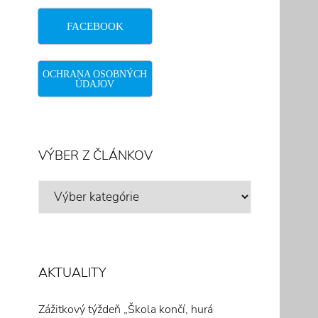
FACEBOOK
OCHRANA OSOBNÝCH
ÚDAJOV
VÝBER Z ČLÁNKOV
VÝBER
Z
ČLÁNKOV
AKTUALITY
Zážitkový týždeň „Škola končí, hurá