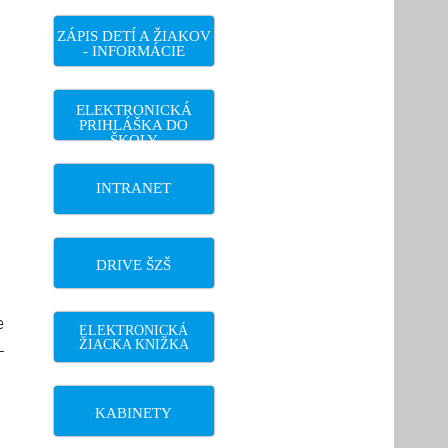
ZÁPIS DETÍ A ŽIAKOV
- INFORMÁCIE
ELEKTRONICKÁ
PRIHLÁŠKA DO
ŠKOLY
INTRANET
DRIVE ŠZŠ
e
ELEKTRONICKÁ
ŽIACKA KNIŽKA
-
KABINETY