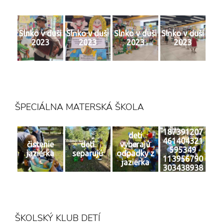
Slnko v duši
Slnko v duši
Slnko v duši
Slnko v duši
2023
2023
2023
2023
ŠPECIÁLNA MATERSKÁ ŠKOLA
187391207
deti
461404321
čistenie
deti
vyberajú
595349
jazierka
separujú
odpadky z
113956790
jazierka
303438938
6 n
ŠKOLSKÝ KLUB DETÍ