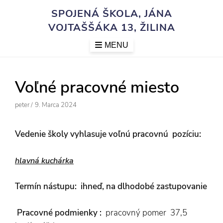
Skip
SPOJENÁ ŠKOLA, JÁNA
to
VOJTAŠŠÁKA 13, ŽILINA
content
MENU
Voľné pracovné miesto
Author
Posted
Peter
/
9. Marca 2024
On
Vedenie školy vyhlasuje voľnú pracovnú pozíciu:
hlavná kuchárka
Termín nástupu: ihneď, na dlhodobé zastupovanie
Pracovné podmienky :
pracovný pomer 37,5