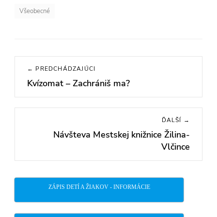
Všeobecné
Navigácia
← PREDCHÁDZAJÚCI
v
Kvízomat – Zachrániš ma?
Previous
článku
post:
ĎALŠÍ →
Návšteva Mestskej knižnice Žilina-
Next
Vlčince
post:
ZÁPIS DETÍ A ŽIAKOV - INFORMÁCIE