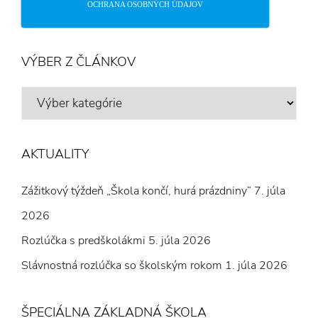
OCHRANA OSOBNÝCH ÚDAJOV
VÝBER Z ČLÁNKOV
VÝBER
Z
ČLÁNKOV
AKTUALITY
Zážitkový týždeň „Škola končí, hurá prázdniny“
7. júla
2026
Rozlúčka s predškolákmi
5. júla 2026
Slávnostná rozlúčka so školským rokom
1. júla 2026
ŠPECIÁLNA ZÁKLADNÁ ŠKOLA