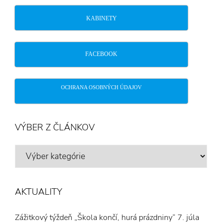
KABINETY
FACEBOOK
OCHRANA OSOBNÝCH ÚDAJOV
VÝBER Z ČLÁNKOV
VÝBER
Z
ČLÁNKOV
AKTUALITY
Zážitkový týždeň „Škola končí, hurá prázdniny“
7. júla