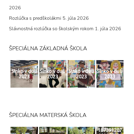
2026
Rozlúčka s predškolákmi
5. júla 2026
Slávnostná rozlúčka so školským rokom
1. júla 2026
ŠPECIÁLNA ZÁKLADNÁ ŠKOLA
Slnko v duši
Slnko v duši
Slnko v duši
Slnko v duši
2023
2023
2023
2023
ŠPECIÁLNA MATERSKÁ ŠKOLA
187391207