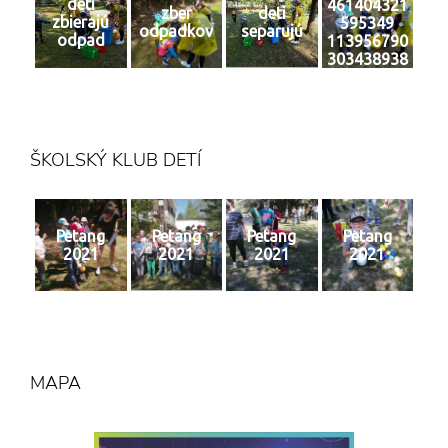
deti
461404321
zber
deti
zbierajú
595349
odpadkov
separujú
odpad
113956790
303438938
6 n
ŠKOLSKÝ KLUB DETÍ
Petang
Petang
Petang
Petang
2021
2021
2021
2021
MAPA