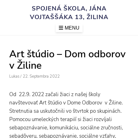
Skip
SPOJENÁ ŠKOLA, JÁNA
to
VOJTAŠŠÁKA 13, ŽILINA
content
MENU
Art štúdio – Dom odborov
v Žiline
Author
Posted
Lukas
/
22. Septembra 2022
On
Od 22.9. 2022 začali žiaci z našej školy
navštevovať Art štúdio v Dome Odborov v Žiline.
Stretnutia sa uskutočnili vo štvrtok po skupinách.
Pomocou umeleckých terapiíí si žiaci rozvíjali
sebapoznávanie, komunikáciu, sociálne zručnosti,
sebadôveru, sebapoznávanie, sociálne vzťahy,