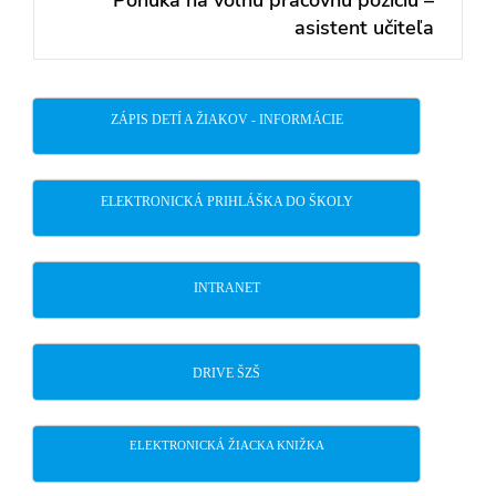
Ponuka na voľnú pracovnú pozíciu –
Next
asistent učiteľa
post:
ZÁPIS DETÍ A ŽIAKOV - INFORMÁCIE
ELEKTRONICKÁ PRIHLÁŠKA DO ŠKOLY
INTRANET
DRIVE ŠZŠ
ELEKTRONICKÁ ŽIACKA KNIŽKA