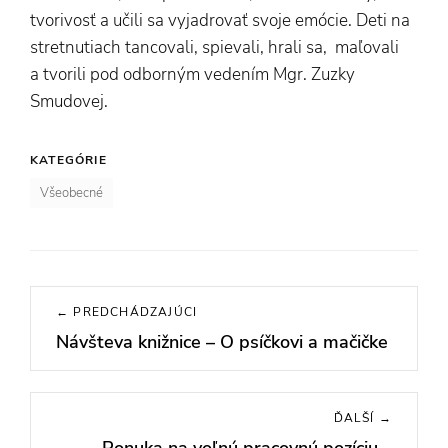
tvorivosť a učili sa vyjadrovať svoje emócie. Deti na
stretnutiach tancovali, spievali, hrali sa, maľovali
a tvorili pod odborným vedením Mgr. Zuzky
Smudovej.
KATEGÓRIE
Všeobecné
Navigácia
← PREDCHÁDZAJÚCI
v
Návšteva knižnice – O psíčkovi a mačičke
Previous
článku
post:
ĎALŠÍ →