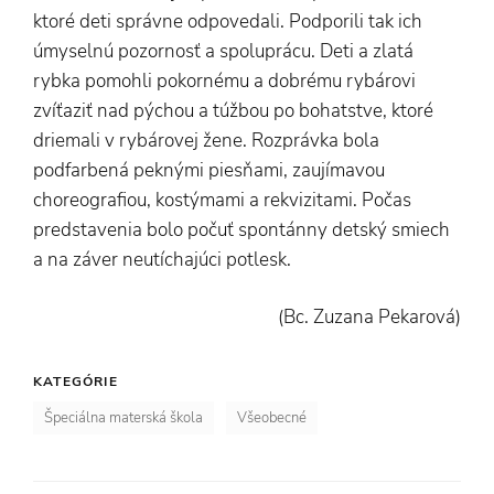
ktoré deti správne odpovedali. Podporili tak ich
úmyselnú pozornosť a spoluprácu. Deti a zlatá
rybka pomohli pokornému a dobrému rybárovi
zvíťaziť nad pýchou a túžbou po bohatstve, ktoré
driemali v rybárovej žene. Rozprávka bola
podfarbená peknými piesňami, zaujímavou
choreografiou, kostýmami a rekvizitami. Počas
predstavenia bolo počuť spontánny detský smiech
a na záver neutíchajúci potlesk.
(Bc. Zuzana Pekarová)
KATEGÓRIE
Špeciálna materská škola
Všeobecné