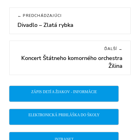
Navigácia
← PREDCHÁDZAJÚCI
v
Divadlo – Zlatá rybka
Previous
článku
post:
ĎALŠÍ →
Koncert Štátneho komorného orchestra
Next
Žilina
post:
ZÁPIS DETÍ A ŽIAKOV - INFORMÁCIE
ELEKTRONICKÁ PRIHLÁŠKA DO ŠKOLY
INTRANET