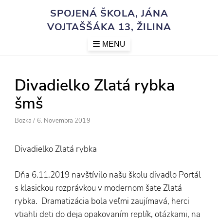
Skip
SPOJENÁ ŠKOLA, JÁNA
to
VOJTAŠŠÁKA 13, ŽILINA
content
MENU
Divadielko Zlatá rybka
šmš
Author
Posted
Bozka
/
6. Novembra 2019
On
Divadielko Zlatá rybka
Dňa 6.11.2019 navštívilo našu školu divadlo Portál
s klasickou rozprávkou v modernom šate Zlatá
rybka. Dramatizácia bola veľmi zaujímavá, herci
vtiahli deti do deja opakovaním replík, otázkami, na