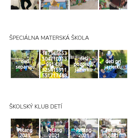
ŠPECIÁLNA MATERSKÁ ŠKOLA
187548653
deti
504710313
deti
deti pri
pozorujú
991433
separujú
jazierku
jazierko
325415911
551717438
4 n
ŠKOLSKÝ KLUB DETÍ
Petang
Petang
Petang
Petang
2021
2021
2021
2021