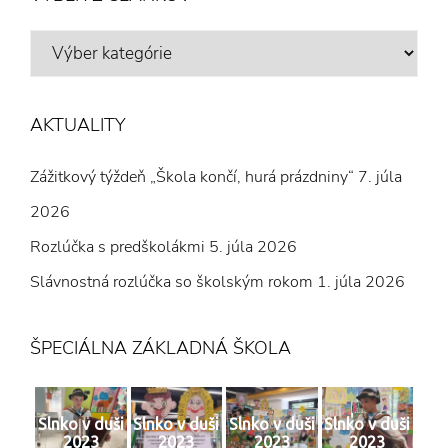
VÝBER
Z
ČLÁNKOV
AKTUALITY
Zážitkový týždeň „Škola končí, hurá prázdniny“
7. júla
2026
Rozlúčka s predškolákmi
5. júla 2026
Slávnostná rozlúčka so školským rokom
1. júla 2026
ŠPECIÁLNA ZÁKLADNÁ ŠKOLA
Slnko v duši
Slnko v duši
Slnko v duši
Slnko v duši
2023
2023
2023
2023