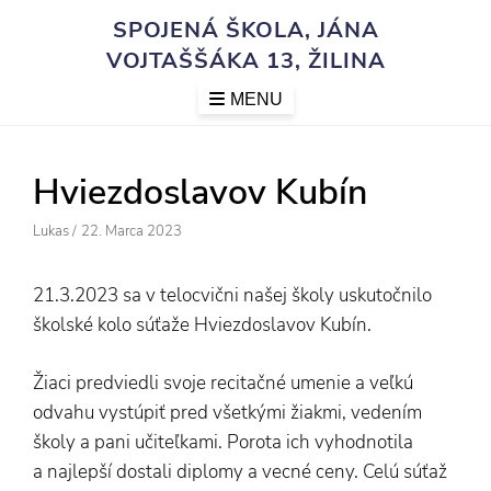
Skip
SPOJENÁ ŠKOLA, JÁNA
to
VOJTAŠŠÁKA 13, ŽILINA
content
MENU
Hviezdoslavov Kubín
Author
Posted
Lukas
/
22. Marca 2023
On
21.3.2023 sa v telocvični našej školy uskutočnilo
školské kolo súťaže Hviezdoslavov Kubín.
Žiaci predviedli svoje recitačné umenie a veľkú
odvahu vystúpiť pred všetkými žiakmi, vedením
školy a pani učiteľkami. Porota ich vyhodnotila
a najlepší dostali diplomy a vecné ceny. Celú súťaž