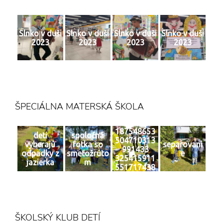
Slnko v duši
Slnko v duši
Slnko v duši
Slnko v duši
2023
2023
2023
2023
ŠPECIÁLNA MATERSKÁ ŠKOLA
187548653
deti
spoločná
504710313
vyberajú
fotka so
separovani
991433
odpadky z
smeťožrúto
e
325415911
jazierka
m
551717438
4 n
ŠKOLSKÝ KLUB DETÍ