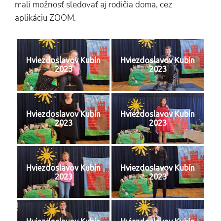
mali možnosť sledovať aj rodičia doma, cez
aplikáciu ZOOM.
Hviezdoslavov Kubín
Hviezdoslavov Kubín
2023
2023
Hviezdoslavov Kubín
Hviezdoslavov Kubín
2023
2023
Hviezdoslavov Kubín
Hviezdoslavov Kubín
2023
2023