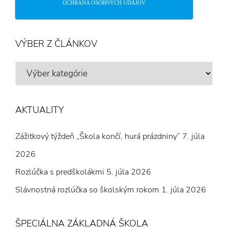
OCHRANA OSOBNÝCH ÚDAJOV
VÝBER Z ČLÁNKOV
VÝBER
Z
ČLÁNKOV
AKTUALITY
Zážitkový týždeň „Škola končí, hurá prázdniny“
7. júla
2026
Rozlúčka s predškolákmi
5. júla 2026
Slávnostná rozlúčka so školským rokom
1. júla 2026
ŠPECIÁLNA ZÁKLADNÁ ŠKOLA