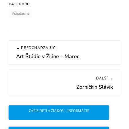
KATEGÓRIE
Všeobecné
Navigácia
← PREDCHÁDZAJÚCI
v
Art Štúdio v Žiline – Marec
Previous
článku
post:
ĎALŠÍ →
Zorničkin Slávik
Next
post:
ZÁPIS DETÍ A ŽIAKOV - INFORMÁCIE