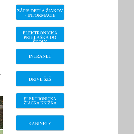
ZÁPIS DETÍ A ŽIAKOV
- INFORMÁCIE
ELEKTRONICKÁ
PRIHLÁŠKA DO
ŠKOLY
INTRANET
é
DRIVE ŠZŠ
ELEKTRONICKÁ
ŽIACKA KNIŽKA
KABINETY