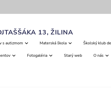
JTAŠŠÁKA 13, ŽILINA
ov s autizmom
Materská škola
Školský klub de
mentov
Fotogaléria
Starý web
O nás