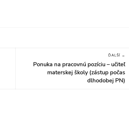
ĎALŠÍ →
Ponuka na pracovnú pozíciu – učiteľ
Next
post:
materskej školy (zástup počas
dlhodobej PN)