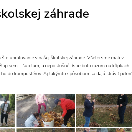
školskej záhrade
m šlo upratovanie v našej školskej záhrade. Všetci sme mali
v
. Šup sem – šup tam, a neposlušné lístie bolo razom na kôpkach.
e ho do kompostérov. Aj takýmto spôsobom sa dajú stráviť pekn