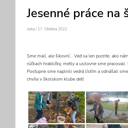
Jesenné práce na 
Author
Posted
Jarka
/
17. Októbra 2022
On
Sme malí, ale šikovní… Veď sa len pozrite, ako ná
rúčkach hrabličky, metly a usilovne sme pracovali
Postupne sme naplnili vedrá lístím a odnášali sm
chvíle v školskom klube detí.