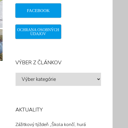
FACEBOOK
OCHRANA OSOBNÝCH
ÚDAJOV
VÝBER Z ČLÁNKOV
VÝBER
Z
ČLÁNKOV
AKTUALITY
Zážitkový týždeň „Škola končí, hurá