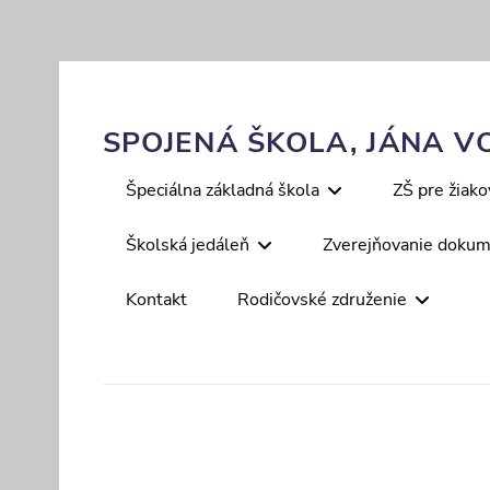
Skip
to
content
SPOJENÁ ŠKOLA, JÁNA VO
Primary
Špeciálna základná škola
ZŠ pre žiak
menu
Školská jedáleň
Zverejňovanie doku
Kontakt
Rodičovské združenie