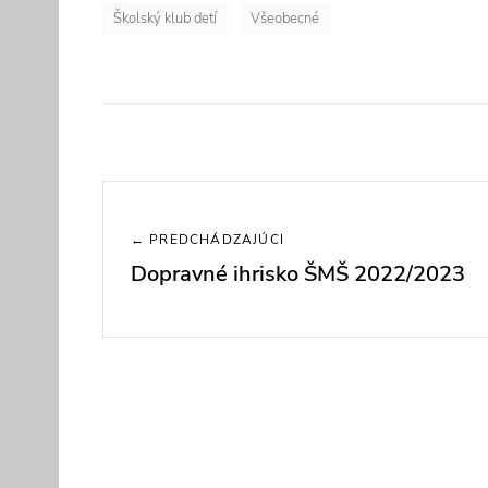
Školský klub detí
Všeobecné
Navigácia
v
← PREDCHÁDZAJÚCI
Dopravné ihrisko ŠMŠ 2022/2023
Previous
článku
post: