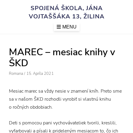
Skip
SPOJENÁ ŠKOLA, JÁNA
to
VOJTAŠŠÁKA 13, ŽILINA
content
MENU
MAREC – mesiac knihy v
ŠKD
Author
Posted
Romana
/
15. Apríla 2021
On
Mesiac marec sa vždy nesie v znamení kníh. Preto sme
sa v našom ŠKD rozhodli vyrobiť si vlastnú knihu
o ročných obdobiach.
Deti s pomocou pani vychovávateliek tvorili, kreslili,
vyfarbovali a písali k prideleným mesiacom to, čo ich