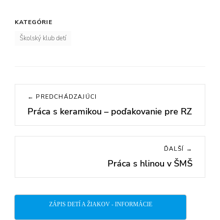
KATEGÓRIE
Školský klub detí
Navigácia
← PREDCHÁDZAJÚCI
v
Práca s keramikou – poďakovanie pre RZ
Previous
článku
post:
ĎALŠÍ →
Práca s hlinou v ŠMŠ
Next
post:
ZÁPIS DETÍ A ŽIAKOV - INFORMÁCIE