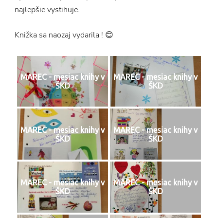
najlepšie vystihuje.
Knižka sa naozaj vydarila ! 😊
MAREC - mesiac knihy v
MAREC - mesiac knihy v
ŠKD
ŠKD
MAREC - mesiac knihy v
MAREC - mesiac knihy v
ŠKD
ŠKD
MAREC - mesiac knihy v
MAREC - mesiac knihy v
ŠKD
ŠKD