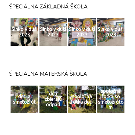
ŠPECIÁLNA ZÁKLADNÁ ŠKOLA
Slnko v duši
Slnko v duši
Slnko v duši
Slnko v duši
2023
2023
2023
2023
ŠPECIÁLNA MATERSKÁ ŠKOLA
spoločná
deti
deti a
spoločná
fotka so
zbierajú
smeťožrút
fotka detí
smeťožrúto
odpad
m