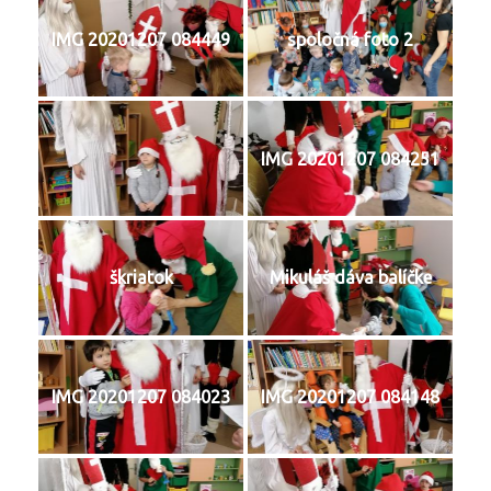
IMG 20201207 084449
spoločná foto 2
IMG 20201207 084251
škriatok
Mikuláš dáva balíčke
IMG 20201207 084023
IMG 20201207 084148