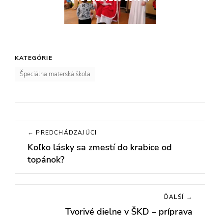
KATEGÓRIE
Špeciálna materská škola
Navigácia
← PREDCHÁDZAJÚCI
v
Koľko lásky sa zmestí do krabice od
Previous
článku
topánok?
post:
ĎALŠÍ →
Tvorivé dielne v ŠKD – príprava
Next