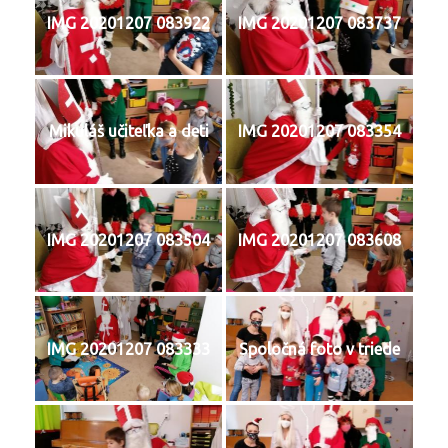
IMG 20201207 083922
IMG 20201207 083737
Mikuláš učiteľka a deti
IMG 20201207 083354
IMG 20201207 083504
IMG 20201207 083608
IMG 20201207 083333
Spoločná foto v triede