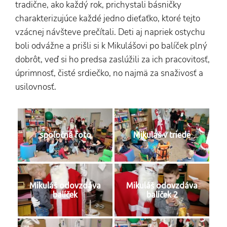
tradične, ako každý rok, prichystali básničky
charakterizujúce každé jedno dieťaťko, ktoré tejto
vzácnej návšteve prečítali. Deti aj napriek ostychu
boli odvážne a prišli si k Mikulášovi po balíček plný
dobrôt, veď si ho predsa zaslúžili za ich pracovitosť,
úprimnosť, čisté srdiečko, no najmä za snaživosť a
usilovnosť.
spoločná foto
Mikuláš v triede
Mikuláš odovzdáva
Mikuláš odovzdáva
balíček
balíček 2