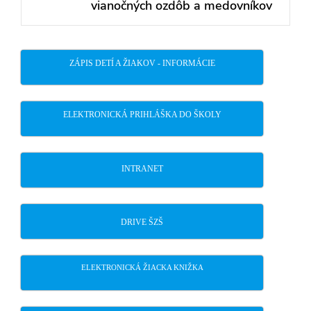
vianočných ozdôb a medovníkov
post:
ZÁPIS DETÍ A ŽIAKOV - INFORMÁCIE
ELEKTRONICKÁ PRIHLÁŠKA DO ŠKOLY
INTRANET
DRIVE ŠZŠ
ELEKTRONICKÁ ŽIACKA KNIŽKA