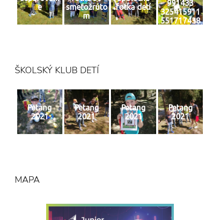
991433
e
smeťožrúto
fotka detí
325415911
m
551717438
4 n
ŠKOLSKÝ KLUB DETÍ
Petang
Petang
Petang
Petang
2021
2021
2021
2021
MAPA