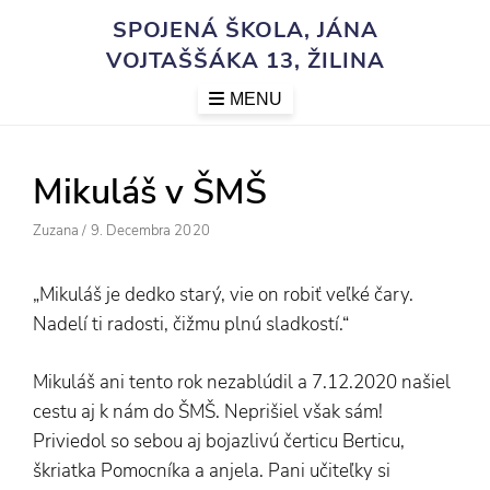
Skip
SPOJENÁ ŠKOLA, JÁNA
to
VOJTAŠŠÁKA 13, ŽILINA
content
MENU
Mikuláš v ŠMŠ
Author
Posted
Zuzana
/
9. Decembra 2020
On
„Mikuláš je dedko starý, vie on robiť veľké čary.
Nadelí ti radosti, čižmu plnú sladkostí.“
Mikuláš ani tento rok nezablúdil a 7.12.2020 našiel
cestu aj k nám do ŠMŠ. Neprišiel však sám!
Priviedol so sebou aj bojazlivú čerticu Berticu,
škriatka Pomocníka a anjela. Pani učiteľky si