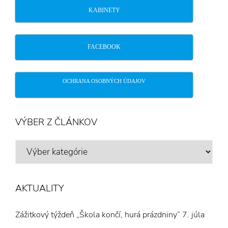
KABINETY
FACEBOOK
OCHRANA OSOBNÝCH ÚDAJOV
VÝBER Z ČLÁNKOV
VÝBER
Z
ČLÁNKOV
AKTUALITY
Zážitkový týždeň „Škola končí, hurá prázdniny“
7. júla