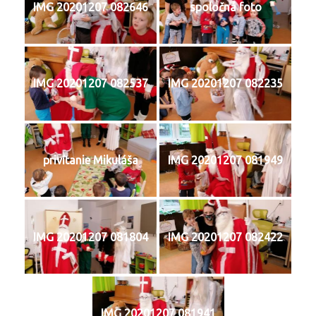
IMG 20201207 082646
spoločná foto
IMG 20201207 082537
IMG 20201207 082235
privítanie Mikuláša
IMG 20201207 081949
IMG 20201207 081804
IMG 20201207 082422
IMG 20201207 081941