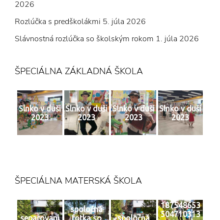
2026
Rozlúčka s predškolákmi
5. júla 2026
Slávnostná rozlúčka so školským rokom
1. júla 2026
ŠPECIÁLNA ZÁKLADNÁ ŠKOLA
Slnko v duši
Slnko v duši
Slnko v duši
Slnko v duši
2023
2023
2023
2023
ŠPECIÁLNA MATERSKÁ ŠKOLA
187548653
spoločná
504710313
separovani
fotka so
spoločná