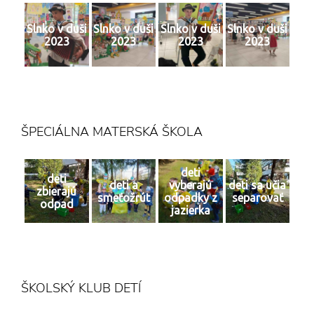
Slnko v duši
Slnko v duši
Slnko v duši
Slnko v duši
2023
2023
2023
2023
ŠPECIÁLNA MATERSKÁ ŠKOLA
deti
deti
deti a
vyberajú
deti sa učia
zbierajú
smeťožrút
odpadky z
separovať
odpad
jazierka
ŠKOLSKÝ KLUB DETÍ