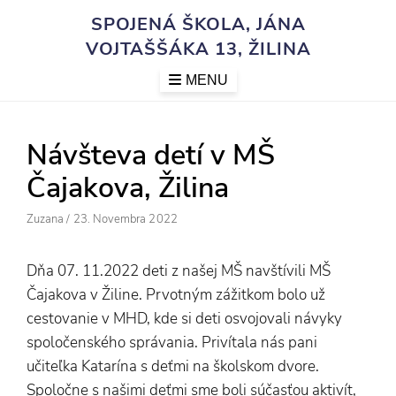
Skip
SPOJENÁ ŠKOLA, JÁNA
to
VOJTAŠŠÁKA 13, ŽILINA
content
MENU
Návšteva detí v MŠ
Čajakova, Žilina
Author
Posted
Zuzana
/
23. Novembra 2022
On
Dňa 07. 11.2022 deti z našej MŠ navštívili MŠ
Čajakova v Žiline. Prvotným zážitkom bolo už
cestovanie v MHD, kde si deti osvojovali návyky
spoločenského správania. Privítala nás pani
učiteľka Katarína s deťmi na školskom dvore.
Spoločne s našimi deťmi sme boli súčasťou aktivít,