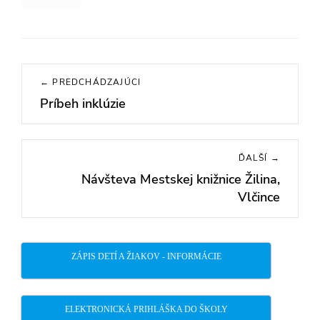
Navigácia
← PREDCHÁDZAJÚCI
v
Príbeh inklúzie
Previous
článku
post:
ĎALŠÍ →
Návšteva Mestskej knižnice Žilina,
Next
Vlčince
post:
ZÁPIS DETÍ A ŽIAKOV - INFORMÁCIE
ELEKTRONICKÁ PRIHLÁŠKA DO ŠKOLY