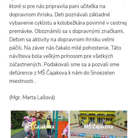
ktoré si pre nás pripravila pani učiteľka na
dopravnom ihrisku. Deti poznávali základné
vybavenie cyklistu a kolobežkára povinné v cestnej
premávke. Oboznámili sa s dopravnými značkami.
Deťom sa aktivity na dopravnom ihrisku veľmi
páčili. Na záver nás čakalo milé pohostenie. Táto
návšteva bola veľkým prínosom pre všetkých
zúčastnených. Poďakovali sme sa a pozvali sme
deťúrence z MŠ Čajakova k nám do Snoezelen
miestnosti .
(Mgr. Marta Lašová)
MŠ Čajakova
MŠ Čajakova