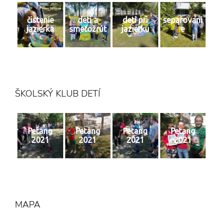
čistenie
deti a
deti pri
separovani
jazierka
smeťožrút
jazierku
e
ŠKOLSKÝ KLUB DETÍ
Petang
Petang
Petang
Petang
2021
2021
2021
2021
MAPA