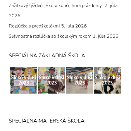
Zážitkový týždeň „Škola končí, hurá prázdniny“
7. júla
2026
Rozlúčka s predškolákmi
5. júla 2026
Slávnostná rozlúčka so školským rokom
1. júla 2026
ŠPECIÁLNA ZÁKLADNÁ ŠKOLA
Slnko v duši
Slnko v duši
Slnko v duši
Slnko v duši
2023
2023
2023
2023
ŠPECIÁLNA MATERSKÁ ŠKOLA