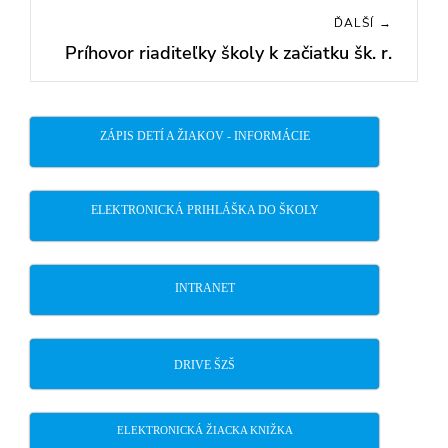
ĎALŠÍ →
Príhovor riaditeľky školy k začiatku šk. r.
Next
post:
ZÁPIS DETÍ A ŽIAKOV - INFORMÁCIE
ELEKTRONICKÁ PRIHLÁŠKA DO ŠKOLY
INTRANET
DRIVE ŠZŠ
ELEKTRONICKÁ ŽIACKA KNIŽKA