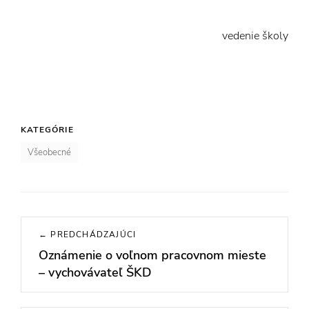
vedenie školy
KATEGÓRIE
Všeobecné
Navigácia
← PREDCHÁDZAJÚCI
v
Oznámenie o voľnom pracovnom mieste
Previous
článku
– vychovávateľ ŠKD
post: