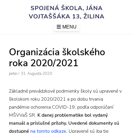
Skip
SPOJENÁ ŠKOLA, JÁNA
to
VOJTAŠŠÁKA 13, ŽILINA
content
MENU
Organizácia školského
roka 2020/2021
Author
Posted
Peter
/
31. Augusta 2020
On
Základné prevádzkové podmienky školy sú upravené v
školskom roku 2020/2021 a po dobu trvania
pandémie ochorenia COVID-19, podľa odporúčaní
MŠVVaŠ SR.
K danej problematike bol vydaný
manuál a príslušné prílohy.
Uvedené dokumenty sú
dostupné
na tomto odkaze.
Upravené sú iba tie