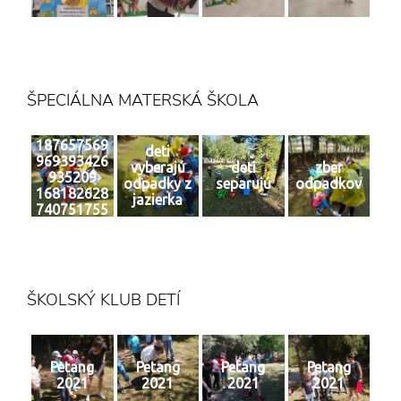
ŠPECIÁLNA MATERSKÁ ŠKOLA
187657569
deti
969393426
vyberajú
deti
zber
935209
odpadky z
separujú
odpadkov
168182628
jazierka
740751755
0 n
ŠKOLSKÝ KLUB DETÍ
Petang
Petang
Petang
Petang
2021
2021
2021
2021