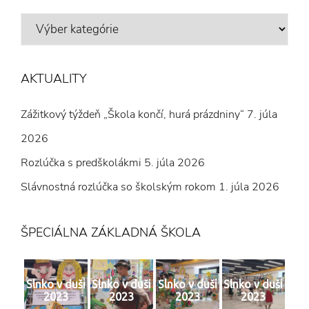
VÝBER
Z
ČLÁNKOV
AKTUALITY
Zážitkový týždeň „Škola končí, hurá prázdniny“
7. júla
2026
Rozlúčka s predškolákmi
5. júla 2026
Slávnostná rozlúčka so školským rokom
1. júla 2026
ŠPECIÁLNA ZÁKLADNÁ ŠKOLA
Slnko v duši
Slnko v duši
Slnko v duši
Slnko v duši
2023
2023
2023
2023