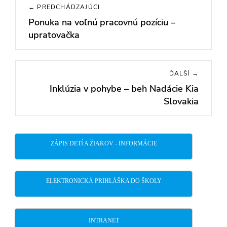
← PREDCHÁDZAJÚCI
v
Ponuka na voľnú pracovnú pozíciu –
Previous
článku
upratovačka
post:
ĎALŠÍ →
Inklúzia v pohybe – beh Nadácie Kia
Next
Slovakia
post:
ZÁPIS DETÍ A ŽIAKOV - INFORMÁCIE
ELEKTRONICKÁ PRIHLÁŠKA DO ŠKOLY
INTRANET