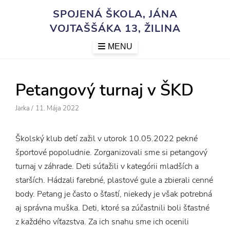
Skip
SPOJENÁ ŠKOLA, JÁNA
to
VOJTAŠŠÁKA 13, ŽILINA
content
MENU
Petangový turnaj v ŠKD
Author
Posted
Jarka
/
11. Mája 2022
On
Školský klub detí zažil v utorok 10.05.2022 pekné
športové popoludnie. Zorganizovali sme si petangový
turnaj v záhrade. Deti súťažili v kategórii mladších a
starších. Hádzali farebné, plastové gule a zbierali cenné
body. Petang je často o šťastí, niekedy je však potrebná
aj správna muška. Deti, ktoré sa zúčastnili boli šťastné
z každého víťazstva. Za ich snahu sme ich ocenili