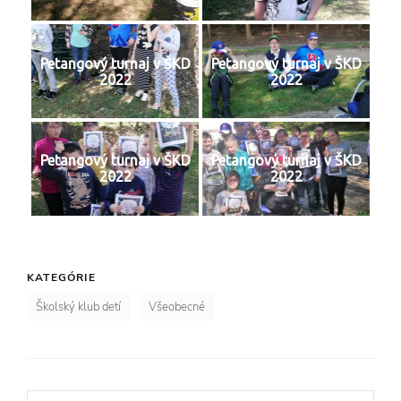
Petangový turnaj v ŠKD
Petangový turnaj v ŠKD
2022
2022
Petangový turnaj v ŠKD
Petangový turnaj v ŠKD
2022
2022
KATEGÓRIE
Školský klub detí
Všeobecné
Navigácia