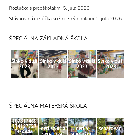
Rozlúčka s predškolákmi
5. júla 2026
Slávnostná rozlúčka so školským rokom
1. júla 2026
ŠPECIÁLNA ZÁKLADNÁ ŠKOLA
Slnko v duši
Slnko v duši
Slnko v duši
Slnko v duši
2023
2023
2023
2023
ŠPECIÁLNA MATERSKÁ ŠKOLA
187317469
174157727
deti sa učia
deti a
separovani
954442
separovať
smeťožrút
e