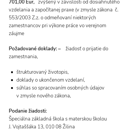
701,00 Eur,
zvýšený v závislosti od dosiahnutého
vzdelania a započítanej praxe (v zmysle zákona č.
553/2003 Z.z. o odmeňovaní niektorých
zamestnancov pri výkone práce vo verejnom
záujme
Požadované doklady: –
žiadosť o prijatie do
zamestnania,
štrukturovaný životopis,
doklady o ukončenom vzdelaní,
súhlas so spracovaním osobných údajov
v zmysle nového zákona,
Podanie žiadosti:
Špeciálna základná škola s materskou školou
J. Vojtaššáka 13, 010 08 Žilina