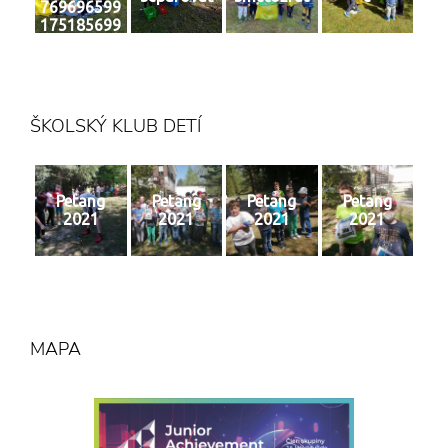
769696599
175185699
2 n
ŠKOLSKÝ KLUB DETÍ
Petang
Petang
Petang
Petang
2021
2021
2021
2021
MAPA