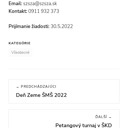
Email:
szsza@szsza.sk
Kontakt:
0911 932 373
Prijímanie žiadosti:
30.5.2022
KATEGÓRIE
Všeobecné
Navigácia
← PREDCHÁDZAJÚCI
v
Deň Zeme ŠMŠ 2022
Previous
článku
post:
ĎALŠÍ →
Petangový turnaj v ŠKD
Next