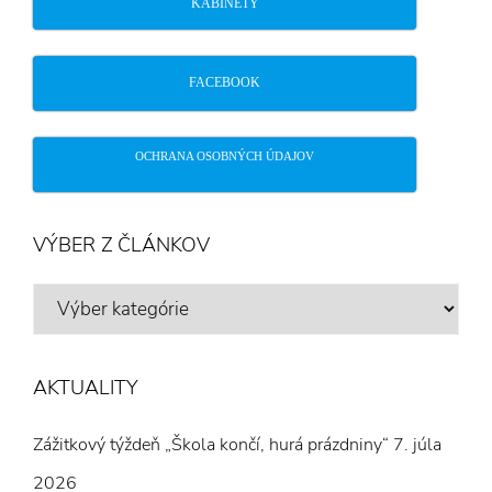
KABINETY
FACEBOOK
OCHRANA OSOBNÝCH ÚDAJOV
VÝBER Z ČLÁNKOV
VÝBER
Z
ČLÁNKOV
AKTUALITY
Zážitkový týždeň „Škola končí, hurá prázdniny“
7. júla
2026