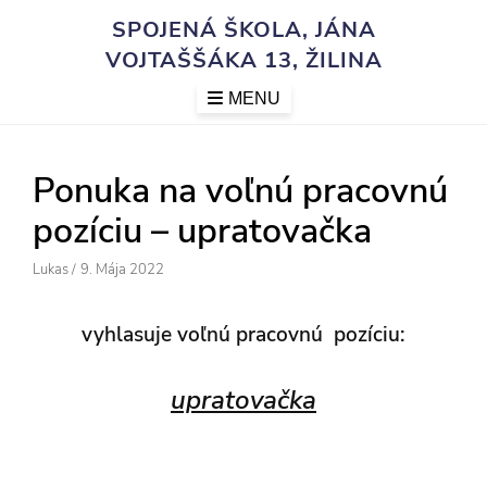
Skip
SPOJENÁ ŠKOLA, JÁNA
to
VOJTAŠŠÁKA 13, ŽILINA
content
MENU
Ponuka na voľnú pracovnú
pozíciu – upratovačka
Author
Posted
Lukas
/
9. Mája 2022
On
vyhlasuje voľnú pracovnú pozíciu:
upratovačka