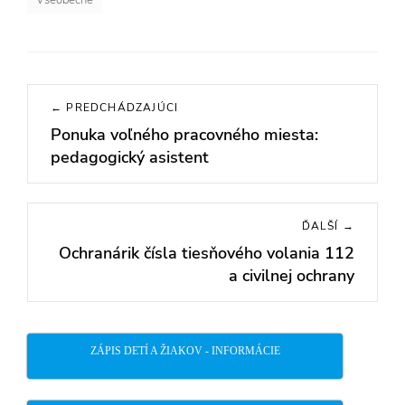
Všeobecné
Navigácia
← PREDCHÁDZAJÚCI
v
Ponuka voľného pracovného miesta:
Previous
článku
pedagogický asistent
post:
ĎALŠÍ →
Ochranárik čísla tiesňového volania 112
Next
a civilnej ochrany
post:
ZÁPIS DETÍ A ŽIAKOV - INFORMÁCIE