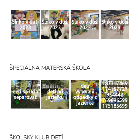
Slnko v duši
Slnko v duši
Slnko v duši
Slnko v duši
2023
2023
2023
2023
ŠPECIÁLNA MATERSKÁ ŠKOLA
187317469
deti
174157727
deti sa učia
deti pri
vyberajú
954442
separovať
jazierku
odpadky z
769696599
jazierka
175185699
2 n
ŠKOLSKÝ KLUB DETÍ