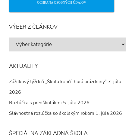
OCHRANA OSOBNÝCH ÚDAJOV
VÝBER Z ČLÁNKOV
VÝBER
Z
ČLÁNKOV
AKTUALITY
Zážitkový týždeň „Škola končí, hurá prázdniny“
7. júla
2026
Rozlúčka s predškolákmi
5. júla 2026
Slávnostná rozlúčka so školským rokom
1. júla 2026
ŠPECIÁLNA ZÁKLADNÁ ŠKOLA