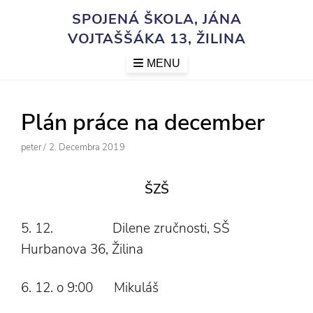
Skip
SPOJENÁ ŠKOLA, JÁNA
to
VOJTAŠŠÁKA 13, ŽILINA
content
MENU
Plán práce na december
Author
Posted
Peter
/
2. Decembra 2019
On
ŠZŠ
5. 12. Dilene zručnosti, SŠ
Hurbanova 36, Žilina
6. 12. o 9:00 Mikuláš