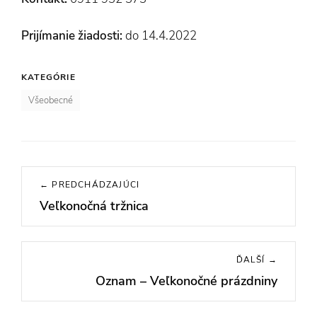
Prijímanie žiadosti:
do 14.4.2022
KATEGÓRIE
Všeobecné
Navigácia
← PREDCHÁDZAJÚCI
v
Veľkonočná tržnica
Previous
článku
post:
ĎALŠÍ →
Oznam – Veľkonočné prázdniny
Next
post: