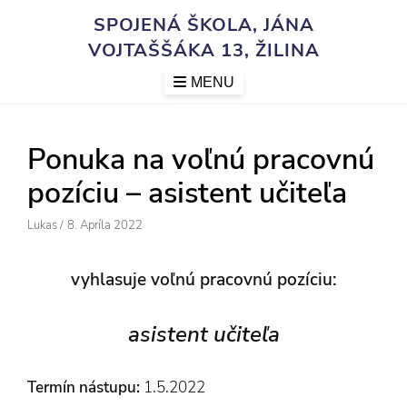
Skip
SPOJENÁ ŠKOLA, JÁNA
to
VOJTAŠŠÁKA 13, ŽILINA
content
MENU
Ponuka na voľnú pracovnú
pozíciu – asistent učiteľa
Author
Posted
Lukas
/
8. Apríla 2022
On
vyhlasuje voľnú pracovnú pozíciu:
asistent učiteľa
Termín nástupu:
1.5.2022