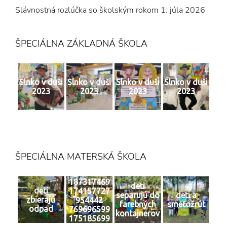
Slávnostná rozlúčka so školským rokom
1. júla 2026
ŠPECIÁLNA ZÁKLADNÁ ŠKOLA
Slnko v duši
Slnko v duši
Slnko v duši
Slnko v duši
2023
2023
2023
2023
ŠPECIÁLNA MATERSKÁ ŠKOLA
187317469
deti
deti
174157727
separujú do
deti a
zbierajú
954442
farebných
smeťožrút
odpad
769696599
kontajnerov
175185699