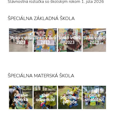
Slávnostná rozlúčka so školským rokom
1. júla 2026
ŠPECIÁLNA ZÁKLADNÁ ŠKOLA
Slnko v duši
Slnko v duši
Slnko v duši
Slnko v duši
2023
2023
2023
2023
ŠPECIÁLNA MATERSKÁ ŠKOLA
deti
čistenie
zber
deti a
pomáhajú
jazierka
odpadkov
smeťožrút
prírode