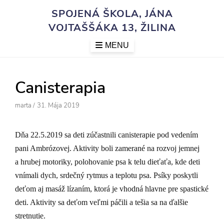
Skip
SPOJENÁ ŠKOLA, JÁNA
to
VOJTAŠŠÁKA 13, ŽILINA
content
MENU
Canisterapia
Author
Posted
Marta
/
31. Mája 2019
On
Dňa 22.5.2019 sa deti zúčastnili canisterapie pod vedením
pani Ambrózovej. Aktivity boli zamerané na rozvoj jemnej
a hrubej motoriky, polohovanie psa k telu dieťaťa, kde deti
vnímali dych, srdečný rytmus a teplotu psa. Psíky poskytli
deťom aj masáž lízaním, ktorá je vhodná hlavne pre spastické
deti. Aktivity sa deťom veľmi páčili a tešia sa na ďalšie
stretnutie.