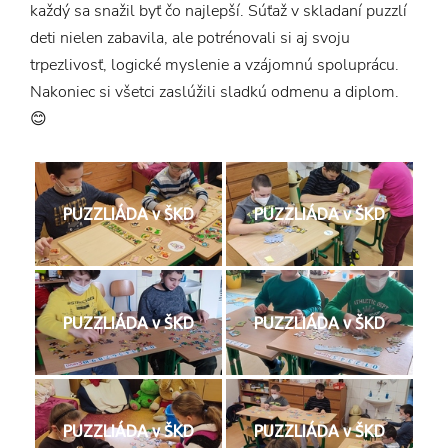
každý sa snažil byť čo najlepší. Súťaž v skladaní puzzlí
deti nielen zabavila, ale potrénovali si aj svoju
trpezlivosť, logické myslenie a vzájomnú spoluprácu.
Nakoniec si všetci zaslúžili sladkú odmenu a diplom.
😊
PUZZLIÁDA v ŠKD
PUZZLIÁDA v ŠKD
PUZZLIÁDA v ŠKD
PUZZLIÁDA v ŠKD
PUZZLIÁDA v ŠKD
PUZZLIÁDA v ŠKD