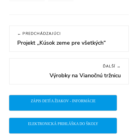
Navigácia
← PREDCHÁDZAJÚCI
v
Projekt ,,Kúsok zeme pre všetkých“
Previous
článku
post:
ĎALŠÍ →
Výrobky na Vianočnú tržnicu
Next
post:
ZÁPIS DETÍ A ŽIAKOV - INFORMÁCIE
ELEKTRONICKÁ PRIHLÁŠKA DO ŠKOLY