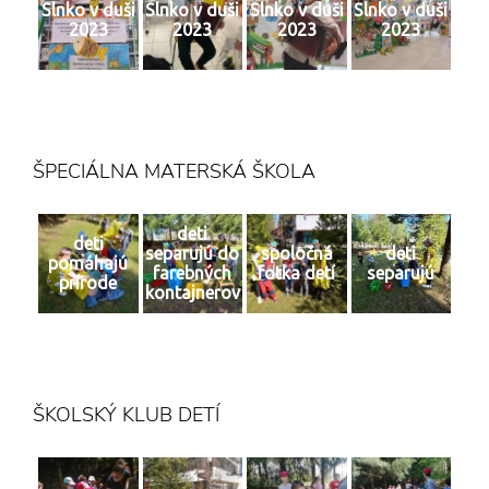
Slnko v duši
Slnko v duši
Slnko v duši
Slnko v duši
2023
2023
2023
2023
ŠPECIÁLNA MATERSKÁ ŠKOLA
deti
deti
separujú do
spoločná
deti
pomáhajú
farebných
fotka detí
separujú
prírode
kontajnerov
ŠKOLSKÝ KLUB DETÍ