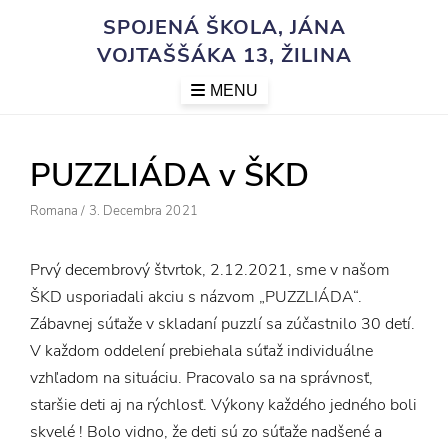
Skip
SPOJENÁ ŠKOLA, JÁNA
to
VOJTAŠŠÁKA 13, ŽILINA
content
MENU
PUZZLIÁDA v ŠKD
Author
Posted
Romana
/
3. Decembra 2021
On
Prvý decembrový štvrtok, 2.12.2021, sme v našom
ŠKD usporiadali akciu s názvom „PUZZLIÁDA“.
Zábavnej súťaže v skladaní puzzlí sa zúčastnilo 30 detí.
V každom oddelení prebiehala súťaž individuálne
vzhľadom na situáciu. Pracovalo sa na správnosť,
staršie deti aj na rýchlosť. Výkony každého jedného boli
skvelé ! Bolo vidno, že deti sú zo súťaže nadšené a