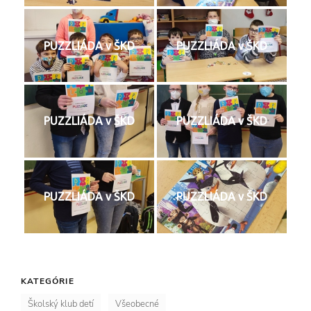
PUZZLIÁDA v ŠKD
PUZZLIÁDA v ŠKD
PUZZLIÁDA v ŠKD
PUZZLIÁDA v ŠKD
PUZZLIÁDA v ŠKD
PUZZLIÁDA v ŠKD
KATEGÓRIE
Školský klub detí
Všeobecné