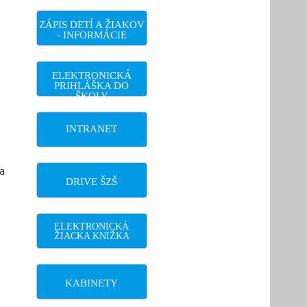
ZÁPIS DETÍ A ŽIAKOV
- INFORMÁCIE
ELEKTRONICKÁ
PRIHLÁŠKA DO
ŠKOLY
INTRANET
 a
DRIVE ŠZŠ
ELEKTRONICKÁ
ŽIACKA KNIŽKA
KABINETY