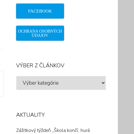
FACEBOOK
OCHRANA OSOBNÝCH
ÚDAJOV
VÝBER Z ČLÁNKOV
VÝBER
Z
ČLÁNKOV
AKTUALITY
Zážitkový týždeň „Škola končí, hurá