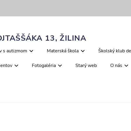
JTAŠŠÁKA 13, ŽILINA
ov s autizmom
Materská škola
Školský klub de
mentov
Fotogaléria
Starý web
O nás