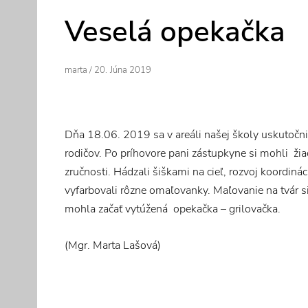
Veselá opekačka
Author
Posted
Marta
/
20. Júna 2019
On
Dňa 18.06. 2019 sa v areáli našej školy uskutočni
rodičov. Po príhovore pani zástupkyne si mohli žia
zručnosti. Hádzali šiškami na cieľ, rozvoj koordináci
vyfarbovali rôzne omaľovanky. Maľovanie na tvár si
mohla začať vytúžená opekačka – grilovačka.
(Mgr. Marta Lašová)