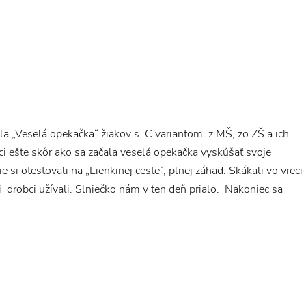
la „Veselá opekačka“ žiakov s C variantom z MŠ, zo ZŠ a ich
ci ešte skôr ako sa začala veselá opekačka vyskúšať svoje
e si otestovali na „Lienkinej ceste“, plnej záhad. Skákali vo vreci
 drobci užívali. Slniečko nám v ten deň prialo. Nakoniec sa