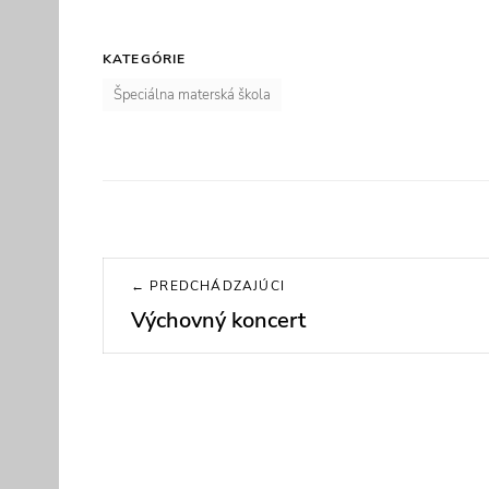
KATEGÓRIE
Špeciálna materská škola
Navigácia
← PREDCHÁDZAJÚCI
v
Výchovný koncert
Previous
post:
článku