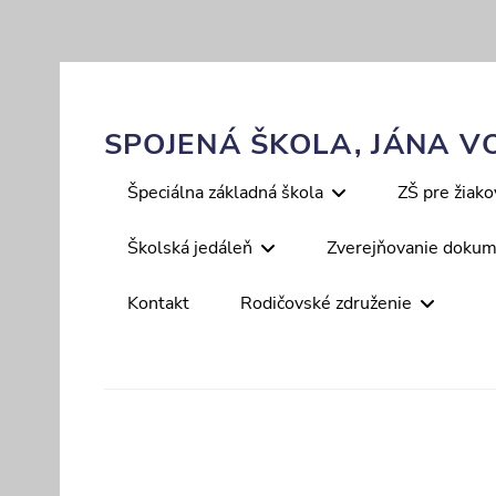
Skip
to
content
SPOJENÁ ŠKOLA, JÁNA VO
Primary
Špeciálna základná škola
ZŠ pre žiak
menu
Školská jedáleň
Zverejňovanie doku
Kontakt
Rodičovské združenie