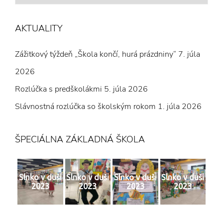
Z
ČLÁNKOV
AKTUALITY
Zážitkový týždeň „Škola končí, hurá prázdniny“
7. júla
2026
Rozlúčka s predškolákmi
5. júla 2026
Slávnostná rozlúčka so školským rokom
1. júla 2026
ŠPECIÁLNA ZÁKLADNÁ ŠKOLA
Slnko v duši
Slnko v duši
Slnko v duši
Slnko v duši
2023
2023
2023
2023