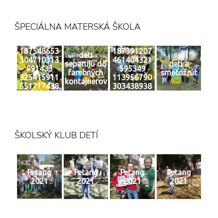
ŠPECIÁLNA MATERSKÁ ŠKOLA
187548653
187391207
deti
504710313
461404321
separujú do
deti a
991433
595349
farebných
smeťožrút
325415911
113956790
kontajnerov
551717438
303438938
4 n
6 n
ŠKOLSKÝ KLUB DETÍ
Petang
Petang
Petang
Petang
2021
2021
2021
2021