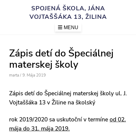
Skip
SPOJENÁ ŠKOLA, JÁNA
to
VOJTAŠŠÁKA 13, ŽILINA
content
MENU
Zápis detí do Špeciálnej
materskej školy
Author
Posted
Marta
/
9. Mája 2019
On
Zápis detí do Špeciálnej materskej školy ul. J.
Vojtaššáka 13 v Žiline na školský
rok 2019/2020 sa uskutoční v termíne
od 02.
mája do 31. mája 2019.