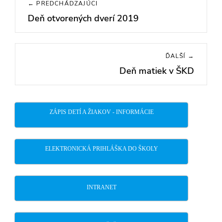
← PREDCHÁDZAJÚCI
v
Deň otvorených dverí 2019
Previous
článku
post:
ĎALŠÍ →
Deň matiek v ŠKD
Next
post:
ZÁPIS DETÍ A ŽIAKOV - INFORMÁCIE
ELEKTRONICKÁ PRIHLÁŠKA DO ŠKOLY
INTRANET